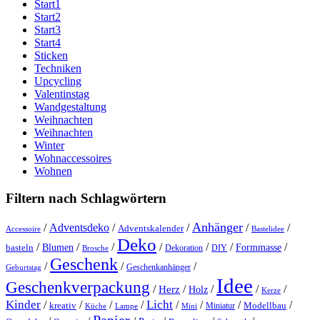
Start1
Start2
Start3
Start4
Sticken
Techniken
Upcycling
Valentinstag
Wandgestaltung
Weihnachten
Weihnachten
Winter
Wohnaccessoires
Wohnen
Filtern nach Schlagwörtern
Anhänger
/
Adventsdeko
/
/
/
/
Adventskalender
Accessoire
Bastelidee
Deko
/
/
/
/
/
/
/
Blumen
Formmasse
basteln
Dekoration
DIY
Brosche
Geschenk
/
/
/
Geschenkanhänger
Geburtstag
Idee
Geschenkverpackung
/
/
/
/
/
Herz
Holz
Kerze
Kinder
Licht
/
/
/
/
/
/
/
/
kreativ
Miniatur
Modellbau
Küche
Lampe
Mini