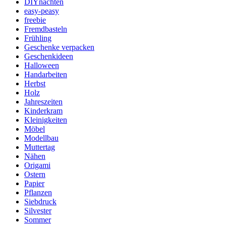
DIYnachten
easy-peasy
freebie
Fremdbasteln
Frühling
Geschenke verpacken
Geschenkideen
Halloween
Handarbeiten
Herbst
Holz
Jahreszeiten
Kinderkram
Kleinigkeiten
Möbel
Modellbau
Muttertag
Nähen
Origami
Ostern
Papier
Pflanzen
Siebdruck
Silvester
Sommer