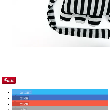
twittern
teilen
teilen
info