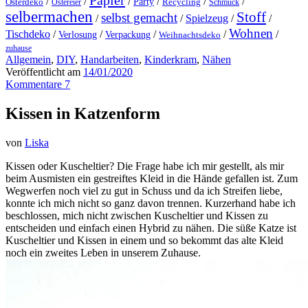
Papier
/
/
/
/
/
/
Party
Osterdeko
Ostereier
Recycling
Schmuck
selbermachen
Stoff
selbst gemacht
/
/
Spielzeug
/
/
Wohnen
Tischdeko
/
/
/
/
/
Verlosung
Verpackung
Weihnachtsdeko
zuhause
Allgemein
,
DIY
,
Handarbeiten
,
Kinderkram
,
Nähen
Veröffentlicht am
14/01/2020
Kommentare 7
Kissen in Katzenform
von
Liska
Kissen oder Kuscheltier? Die Frage habe ich mir gestellt, als mir
beim Ausmisten ein gestreiftes Kleid in die Hände gefallen ist. Zum
Wegwerfen noch viel zu gut in Schuss und da ich Streifen liebe,
konnte ich mich nicht so ganz davon trennen. Kurzerhand habe ich
beschlossen, mich nicht zwischen Kuscheltier und Kissen zu
entscheiden und einfach einen Hybrid zu nähen. Die süße Katze ist
Kuscheltier und Kissen in einem und so bekommt das alte Kleid
noch ein zweites Leben in unserem Zuhause.