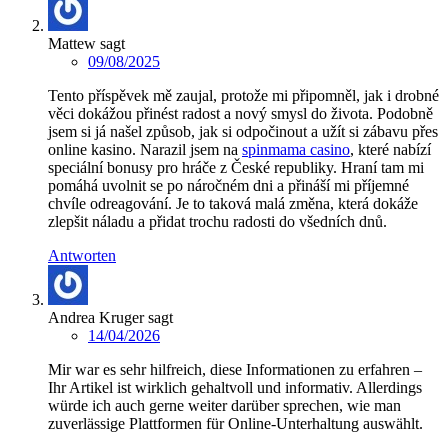
Mattew
sagt
09/08/2025
Tento příspěvek mě zaujal, protože mi připomněl, jak i drobné
věci dokážou přinést radost a nový smysl do života. Podobně
jsem si já našel způsob, jak si odpočinout a užít si zábavu přes
online kasino. Narazil jsem na
spinmama casino
, které nabízí
speciální bonusy pro hráče z České republiky. Hraní tam mi
pomáhá uvolnit se po náročném dni a přináší mi příjemné
chvíle odreagování. Je to taková malá změna, která dokáže
zlepšit náladu a přidat trochu radosti do všedních dnů.
Antworten
Andrea Kruger
sagt
14/04/2026
Mir war es sehr hilfreich, diese Informationen zu erfahren –
Ihr Artikel ist wirklich gehaltvoll und informativ. Allerdings
würde ich auch gerne weiter darüber sprechen, wie man
zuverlässige Plattformen für Online-Unterhaltung auswählt.