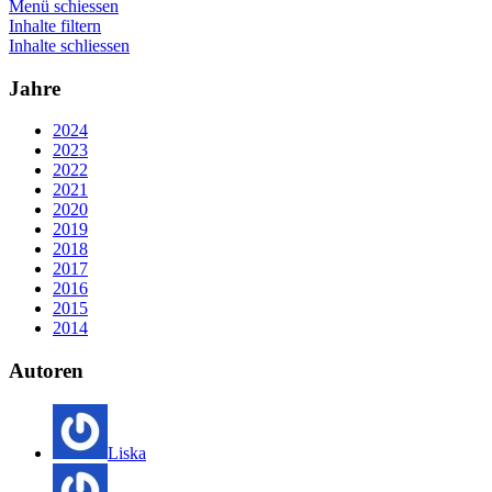
Menü schiessen
Inhalte filtern
Inhalte schliessen
Jahre
2024
2023
2022
2021
2020
2019
2018
2017
2016
2015
2014
Autoren
Liska