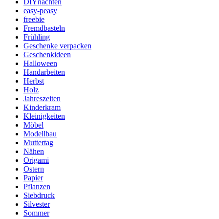
DIYnachten
easy-peasy
freebie
Fremdbasteln
Frühling
Geschenke verpacken
Geschenkideen
Halloween
Handarbeiten
Herbst
Holz
Jahreszeiten
Kinderkram
Kleinigkeiten
Möbel
Modellbau
Muttertag
Nähen
Origami
Ostern
Papier
Pflanzen
Siebdruck
Silvester
Sommer