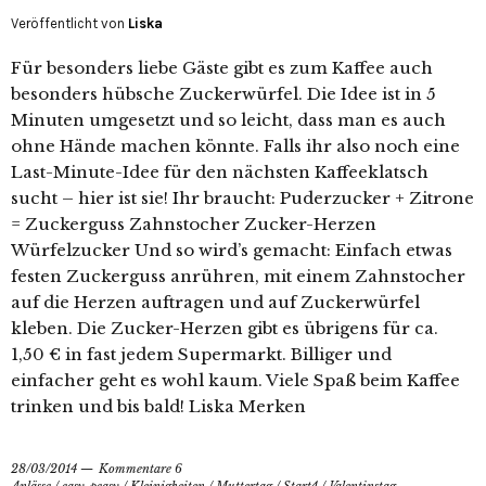
Veröffentlicht von
Liska
Für besonders liebe Gäste gibt es zum Kaffee auch
besonders hübsche Zuckerwürfel. Die Idee ist in 5
Minuten umgesetzt und so leicht, dass man es auch
ohne Hände machen könnte. Falls ihr also noch eine
Last-Minute-Idee für den nächsten Kaffeeklatsch
sucht – hier ist sie! Ihr braucht: Puderzucker + Zitrone
= Zuckerguss Zahnstocher Zucker-Herzen
Würfelzucker Und so wird’s gemacht: Einfach etwas
festen Zuckerguss anrühren, mit einem Zahnstocher
auf die Herzen auftragen und auf Zuckerwürfel
kleben. Die Zucker-Herzen gibt es übrigens für ca.
1,50 € in fast jedem Supermarkt. Billiger und
einfacher geht es wohl kaum. Viele Spaß beim Kaffee
trinken und bis bald! Liska Merken
28/03/2014
Kommentare 6
Anlässe
/
easy-peasy
/
Kleinigkeiten
/
Muttertag
/
Start4
/
Valentinstag