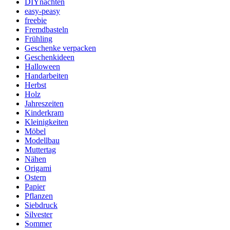
DIYnachten
easy-peasy
freebie
Fremdbasteln
Frühling
Geschenke verpacken
Geschenkideen
Halloween
Handarbeiten
Herbst
Holz
Jahreszeiten
Kinderkram
Kleinigkeiten
Möbel
Modellbau
Muttertag
Nähen
Origami
Ostern
Papier
Pflanzen
Siebdruck
Silvester
Sommer