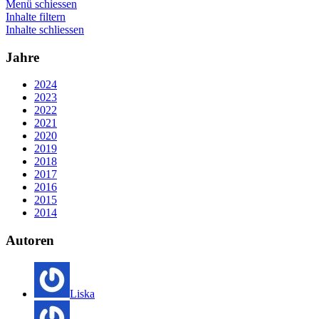
Menü schiessen
Inhalte filtern
Inhalte schliessen
Jahre
2024
2023
2022
2021
2020
2019
2018
2017
2016
2015
2014
Autoren
Liska