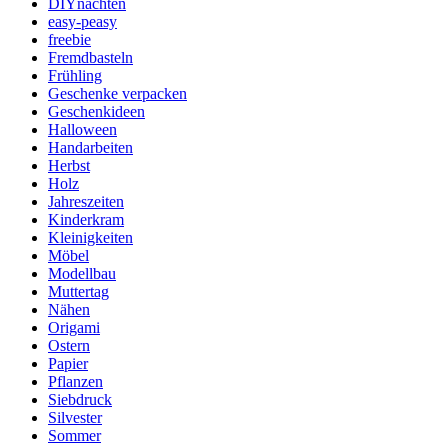
DIYnachten
easy-peasy
freebie
Fremdbasteln
Frühling
Geschenke verpacken
Geschenkideen
Halloween
Handarbeiten
Herbst
Holz
Jahreszeiten
Kinderkram
Kleinigkeiten
Möbel
Modellbau
Muttertag
Nähen
Origami
Ostern
Papier
Pflanzen
Siebdruck
Silvester
Sommer