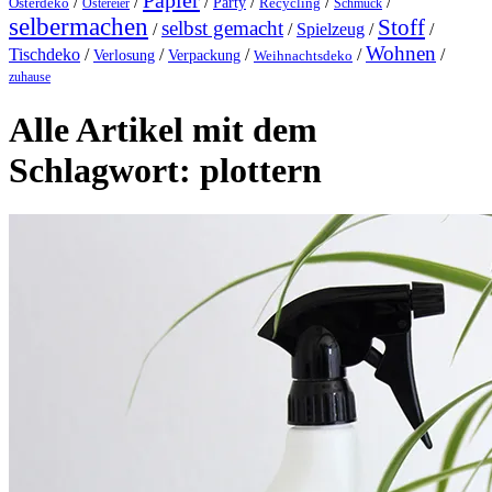
Papier
/
/
/
/
/
/
Party
Osterdeko
Ostereier
Recycling
Schmuck
selbermachen
Stoff
selbst gemacht
/
/
Spielzeug
/
/
Wohnen
Tischdeko
/
/
/
/
/
Verlosung
Verpackung
Weihnachtsdeko
zuhause
Alle Artikel mit dem
Schlagwort:
plottern