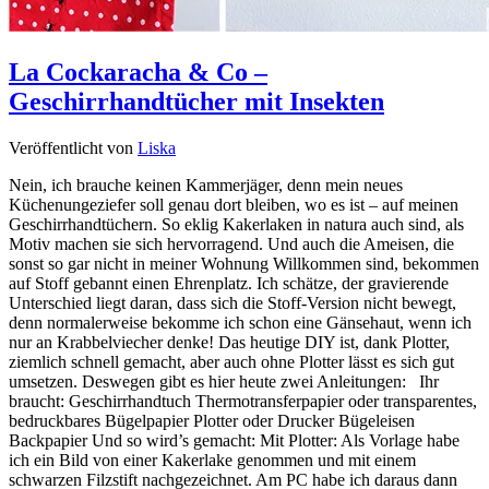
La Cockaracha & Co –
Geschirrhandtücher mit Insekten
Veröffentlicht von
Liska
Nein, ich brauche keinen Kammerjäger, denn mein neues
Küchenungeziefer soll genau dort bleiben, wo es ist – auf meinen
Geschirrhandtüchern. So eklig Kakerlaken in natura auch sind, als
Motiv machen sie sich hervorragend. Und auch die Ameisen, die
sonst so gar nicht in meiner Wohnung Willkommen sind, bekommen
auf Stoff gebannt einen Ehrenplatz. Ich schätze, der gravierende
Unterschied liegt daran, dass sich die Stoff-Version nicht bewegt,
denn normalerweise bekomme ich schon eine Gänsehaut, wenn ich
nur an Krabbelviecher denke! Das heutige DIY ist, dank Plotter,
ziemlich schnell gemacht, aber auch ohne Plotter lässt es sich gut
umsetzen. Deswegen gibt es hier heute zwei Anleitungen: Ihr
braucht: Geschirrhandtuch Thermotransferpapier oder transparentes,
bedruckbares Bügelpapier Plotter oder Drucker Bügeleisen
Backpapier Und so wird’s gemacht: Mit Plotter: Als Vorlage habe
ich ein Bild von einer Kakerlake genommen und mit einem
schwarzen Filzstift nachgezeichnet. Am PC habe ich daraus dann