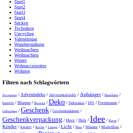
Start1
Start2
Start3
Start4
Sticken
Techniken
Upcycling
Valentinstag
Wandgestaltung
Weihnachten
Weihnachten
Winter
Wohnaccessoires
Wohnen
Filtern nach Schlagwörtern
Anhänger
/
Adventsdeko
/
/
/
/
Adventskalender
Accessoire
Bastelidee
Deko
/
/
/
/
/
/
/
Blumen
Formmasse
basteln
Dekoration
DIY
Brosche
Geschenk
/
/
/
Geschenkanhänger
Geburtstag
Idee
Geschenkverpackung
/
/
/
/
/
Herz
Holz
Kerze
Kinder
Licht
/
/
/
/
/
/
/
/
kreativ
Miniatur
Modellbau
Küche
Lampe
Mini