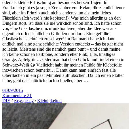
oder als kleine Erfrischung an besonders heißen Tagen. In
Frankreich gibt es ja sogar Zerstäuber von Evian, die ziemlich teuer
sind, aber im Prinzip auch nichts anderes tun als mein liebes
Fläschlein (Ich werd’s nie kapieren!). Was mich allerdings an den
Dingern stört, ist, dass sie nie wirklich schön sind. Ich hatte schon
vor, eine Glasflasche umzufunktionieren, aber die Idee war aus
eigentlich offensichtlichen Gründen nur doof. Eine gefüllte
Glasflasche ist einfach zu schwer! Im Baumarkt habe ich dann
endlich mal eine ganz schlichte Version entdeckt – das ist gar nicht
so leicht. Meistens sind die nämlich ganz bunt – und damit meine
ich keine schönen Farbtöne, sondern eher Pink, Lila, knalliges
Orange, Apfelgrün… Oder man hat eben Glück und findet einen in
Schwarz-Weiß 😉 Vielleicht habt ihr meinen Faible für Klebefolie
inzwischen schon bemerkt… Damit kann man einfach fast alle
Oberflächen in ein paar Minuten aufhübschen. Da ich einen Plotter
habe, geht das natürlich noch schneller, aber …
01/09/2015
Kommentare 21
DIY
/
easy-peasy
/
Kleinigkeiten