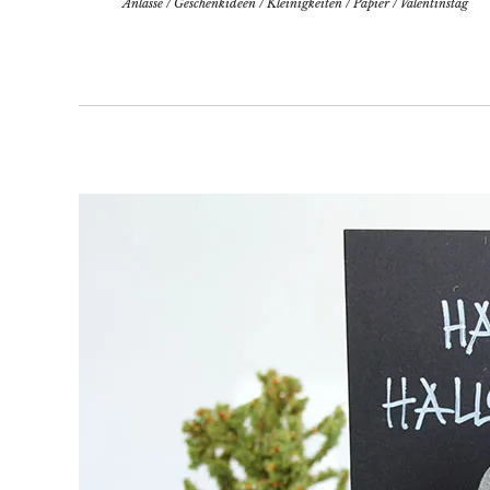
Anlässe
/
Geschenkideen
/
Kleinigkeiten
/
Papier
/
Valentinstag