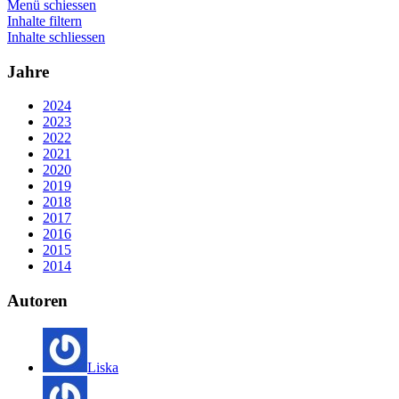
Menü schiessen
Inhalte filtern
Inhalte schliessen
Jahre
2024
2023
2022
2021
2020
2019
2018
2017
2016
2015
2014
Autoren
Liska