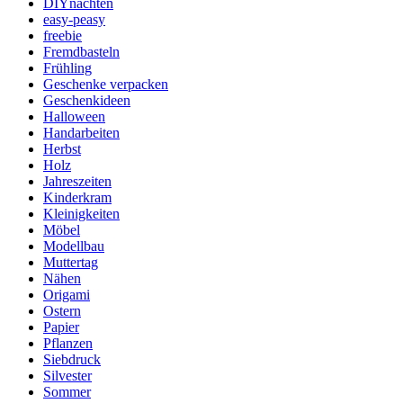
DIYnachten
easy-peasy
freebie
Fremdbasteln
Frühling
Geschenke verpacken
Geschenkideen
Halloween
Handarbeiten
Herbst
Holz
Jahreszeiten
Kinderkram
Kleinigkeiten
Möbel
Modellbau
Muttertag
Nähen
Origami
Ostern
Papier
Pflanzen
Siebdruck
Silvester
Sommer