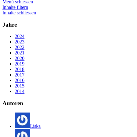
Menü schiessen
Inhalte filtern
Inhalte schliessen
Jahre
2024
2023
2022
2021
2020
2019
2018
2017
2016
2015
2014
Autoren
Liska