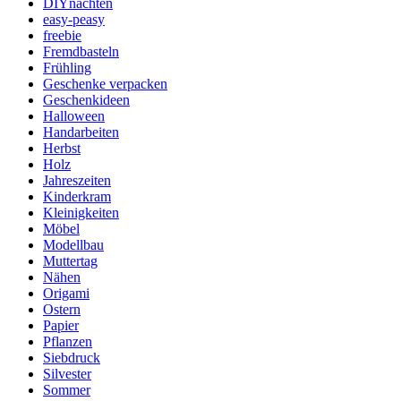
DIYnachten
easy-peasy
freebie
Fremdbasteln
Frühling
Geschenke verpacken
Geschenkideen
Halloween
Handarbeiten
Herbst
Holz
Jahreszeiten
Kinderkram
Kleinigkeiten
Möbel
Modellbau
Muttertag
Nähen
Origami
Ostern
Papier
Pflanzen
Siebdruck
Silvester
Sommer