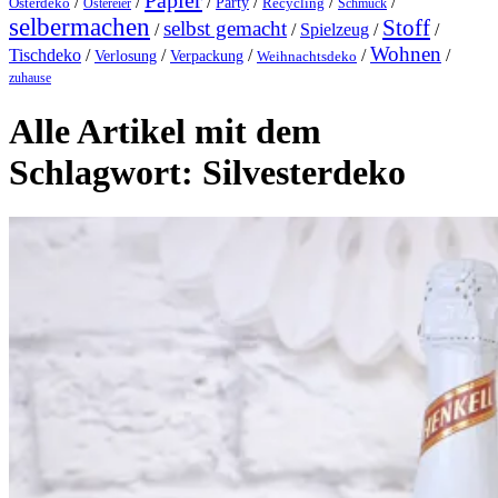
Papier
/
/
/
/
/
/
Party
Osterdeko
Ostereier
Recycling
Schmuck
selbermachen
Stoff
selbst gemacht
/
/
Spielzeug
/
/
Wohnen
Tischdeko
/
/
/
/
/
Verlosung
Verpackung
Weihnachtsdeko
zuhause
Alle Artikel mit dem
Schlagwort:
Silvesterdeko