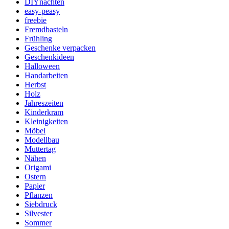
DIYnachten
easy-peasy
freebie
Fremdbasteln
Frühling
Geschenke verpacken
Geschenkideen
Halloween
Handarbeiten
Herbst
Holz
Jahreszeiten
Kinderkram
Kleinigkeiten
Möbel
Modellbau
Muttertag
Nähen
Origami
Ostern
Papier
Pflanzen
Siebdruck
Silvester
Sommer