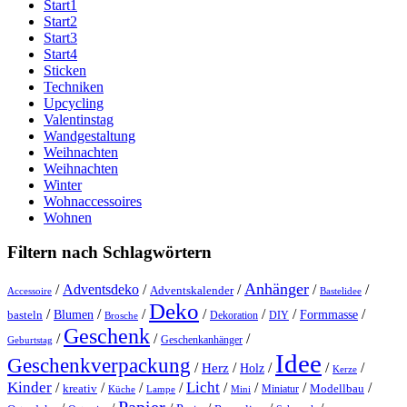
Start1
Start2
Start3
Start4
Sticken
Techniken
Upcycling
Valentinstag
Wandgestaltung
Weihnachten
Weihnachten
Winter
Wohnaccessoires
Wohnen
Filtern nach Schlagwörtern
Anhänger
/
Adventsdeko
/
/
/
/
Adventskalender
Accessoire
Bastelidee
Deko
/
/
/
/
/
/
/
Blumen
Formmasse
basteln
Dekoration
DIY
Brosche
Geschenk
/
/
/
Geschenkanhänger
Geburtstag
Idee
Geschenkverpackung
/
/
/
/
/
Herz
Holz
Kerze
Kinder
Licht
/
/
/
/
/
/
/
/
kreativ
Miniatur
Modellbau
Küche
Lampe
Mini