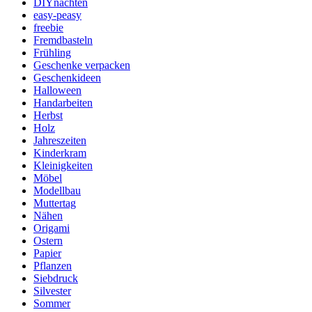
DIYnachten
easy-peasy
freebie
Fremdbasteln
Frühling
Geschenke verpacken
Geschenkideen
Halloween
Handarbeiten
Herbst
Holz
Jahreszeiten
Kinderkram
Kleinigkeiten
Möbel
Modellbau
Muttertag
Nähen
Origami
Ostern
Papier
Pflanzen
Siebdruck
Silvester
Sommer