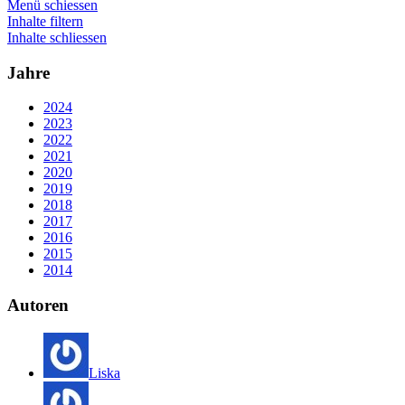
Menü schiessen
Inhalte filtern
Inhalte schliessen
Jahre
2024
2023
2022
2021
2020
2019
2018
2017
2016
2015
2014
Autoren
Liska