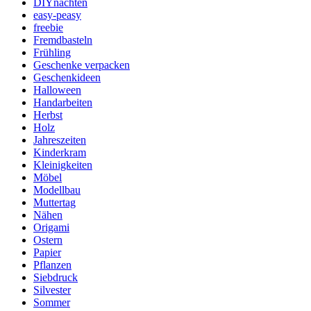
DIYnachten
easy-peasy
freebie
Fremdbasteln
Frühling
Geschenke verpacken
Geschenkideen
Halloween
Handarbeiten
Herbst
Holz
Jahreszeiten
Kinderkram
Kleinigkeiten
Möbel
Modellbau
Muttertag
Nähen
Origami
Ostern
Papier
Pflanzen
Siebdruck
Silvester
Sommer