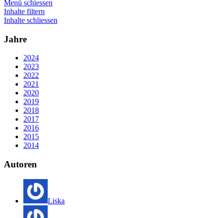
Menü schiessen
Inhalte filtern
Inhalte schliessen
Jahre
2024
2023
2022
2021
2020
2019
2018
2017
2016
2015
2014
Autoren
Liska