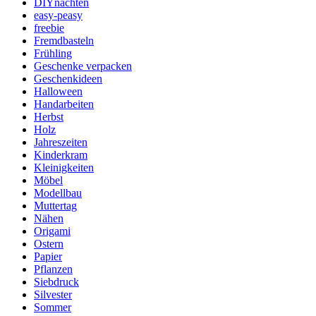
DIYnachten
easy-peasy
freebie
Fremdbasteln
Frühling
Geschenke verpacken
Geschenkideen
Halloween
Handarbeiten
Herbst
Holz
Jahreszeiten
Kinderkram
Kleinigkeiten
Möbel
Modellbau
Muttertag
Nähen
Origami
Ostern
Papier
Pflanzen
Siebdruck
Silvester
Sommer