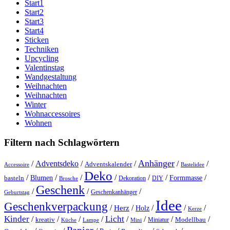
Start1
Start2
Start3
Start4
Sticken
Techniken
Upcycling
Valentinstag
Wandgestaltung
Weihnachten
Weihnachten
Winter
Wohnaccessoires
Wohnen
Filtern nach Schlagwörtern
Anhänger
/
Adventsdeko
/
/
/
/
Adventskalender
Accessoire
Bastelidee
Deko
/
/
/
/
/
/
/
Blumen
Formmasse
basteln
Dekoration
DIY
Brosche
Geschenk
/
/
/
Geschenkanhänger
Geburtstag
Idee
Geschenkverpackung
/
/
/
/
/
Herz
Holz
Kerze
Kinder
Licht
/
/
/
/
/
/
/
/
kreativ
Miniatur
Modellbau
Küche
Lampe
Mini