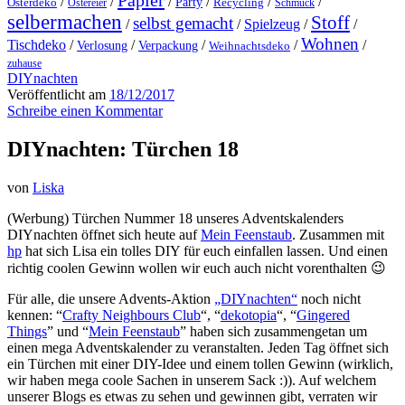
Papier
/
/
/
/
/
/
Party
Osterdeko
Ostereier
Recycling
Schmuck
selbermachen
Stoff
selbst gemacht
/
/
Spielzeug
/
/
Wohnen
Tischdeko
/
/
/
/
/
Verlosung
Verpackung
Weihnachtsdeko
zuhause
DIYnachten
Veröffentlicht am
18/12/2017
Schreibe einen Kommentar
DIYnachten: Türchen 18
von
Liska
(Werbung) Türchen Nummer 18 unseres Adventskalenders
DIYnachten öffnet sich heute auf
Mein Feenstaub
. Zusammen mit
hp
hat sich Lisa ein tolles DIY für euch einfallen lassen. Und einen
richtig coolen Gewinn wollen wir euch auch nicht vorenthalten 😉
Für alle, die unsere Advents-Aktion
„DIYnachten“
noch nicht
kennen: “
Crafty Neighbours Club
“, “
dekotopia
“, “
Gingered
Things
” und “
Mein Feenstaub
” haben sich zusammengetan um
einen mega Adventskalender zu veranstalten. Jeden Tag öffnet sich
ein Türchen mit einer DIY-Idee und einem tollen Gewinn (wirklich,
wir haben mega coole Sachen in unserem Sack :)). Auf welchem
unserer Blogs es etwas zu sehen und gewinnen gibt, verraten wir