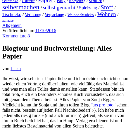
Papier
/
/
/
/
/
/
Party
Osterdeko
Ostereier
Recycling
Schmuck
selbermachen
Stoff
selbst gemacht
/
/
Spielzeug
/
/
Wohnen
Tischdeko
/
/
/
/
/
Verlosung
Verpackung
Weihnachtsdeko
zuhause
Allgemein
Veröffentlicht am
11/10/2016
Kommentare 8
Blogtour und Buchvorstellung: Alles
Papier
von
Liska
Ihr wisst, wie sehr ich Papier liebe und ich möchte euch nicht schon
wieder einen Vortrag darüber halten, wie vielfältig das Material ist
und was man alles Tolles damit anstellen kann. Stattdessen bin ich
total froh, euch ein besonders schönes Buch vorzustellen, das sich
mit genau dem Thema befasst: Alles Papier von Sonja Egger.
Vielleicht kennt ihr Sonja und ihren tollen Blog
“ars pro toto”
schon,
falls nicht, besteht auf jeden Fall Nachholbedarf ;-). Ich habe mich
jedenfalls riesig für sie (und auch für mich) gefreut, als sie mir von
ihrem Buch berichtet hat, das im Haupt Verlag erschienen ist und
mein liebstes Bastelmaterial von allen Seiten beleuchte.