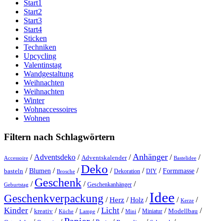
Start1
Start2
Start3
Start4
Sticken
Techniken
Upcycling
Valentinstag
Wandgestaltung
Weihnachten
Weihnachten
Winter
Wohnaccessoires
Wohnen
Filtern nach Schlagwörtern
Anhänger
/
Adventsdeko
/
/
/
/
Adventskalender
Accessoire
Bastelidee
Deko
/
/
/
/
/
/
/
Blumen
Formmasse
basteln
Dekoration
DIY
Brosche
Geschenk
/
/
/
Geschenkanhänger
Geburtstag
Idee
Geschenkverpackung
/
/
/
/
/
Herz
Holz
Kerze
Kinder
Licht
/
/
/
/
/
/
/
/
kreativ
Miniatur
Modellbau
Küche
Lampe
Mini