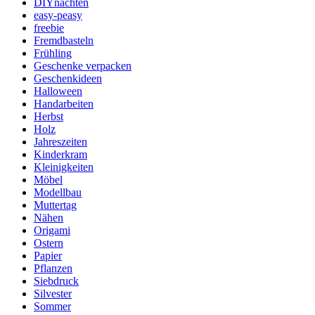
DIYnachten
easy-peasy
freebie
Fremdbasteln
Frühling
Geschenke verpacken
Geschenkideen
Halloween
Handarbeiten
Herbst
Holz
Jahreszeiten
Kinderkram
Kleinigkeiten
Möbel
Modellbau
Muttertag
Nähen
Origami
Ostern
Papier
Pflanzen
Siebdruck
Silvester
Sommer