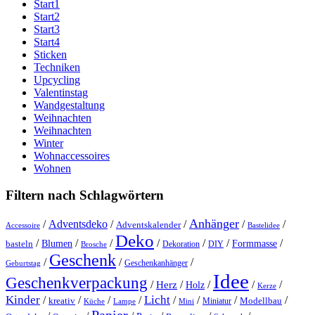
Start1
Start2
Start3
Start4
Sticken
Techniken
Upcycling
Valentinstag
Wandgestaltung
Weihnachten
Weihnachten
Winter
Wohnaccessoires
Wohnen
Filtern nach Schlagwörtern
Anhänger
/
Adventsdeko
/
/
/
/
Adventskalender
Accessoire
Bastelidee
Deko
/
/
/
/
/
/
/
Blumen
Formmasse
basteln
Dekoration
DIY
Brosche
Geschenk
/
/
/
Geschenkanhänger
Geburtstag
Idee
Geschenkverpackung
/
/
/
/
/
Herz
Holz
Kerze
Kinder
Licht
/
/
/
/
/
/
/
/
kreativ
Miniatur
Modellbau
Küche
Lampe
Mini