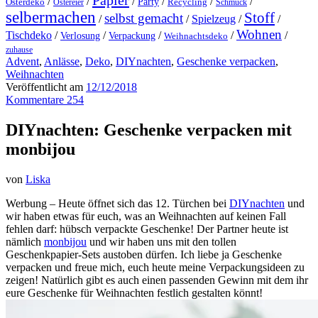
Papier
/
/
/
/
/
/
Party
Osterdeko
Ostereier
Recycling
Schmuck
selbermachen
Stoff
selbst gemacht
/
/
Spielzeug
/
/
Wohnen
Tischdeko
/
/
/
/
/
Verlosung
Verpackung
Weihnachtsdeko
zuhause
Advent
,
Anlässe
,
Deko
,
DIYnachten
,
Geschenke verpacken
,
Weihnachten
Veröffentlicht am
12/12/2018
Kommentare 254
DIYnachten: Geschenke verpacken mit
monbijou
von
Liska
Werbung – Heute öffnet sich das 12. Türchen bei
DIYnachten
und
wir haben etwas für euch, was an Weihnachten auf keinen Fall
fehlen darf: hübsch verpackte Geschenke! Der Partner heute ist
nämlich
monbijou
und wir haben uns mit den tollen
Geschenkpapier-Sets austoben dürfen. Ich liebe ja Geschenke
verpacken und freue mich, euch heute meine Verpackungsideen zu
zeigen! Natürlich gibt es auch einen passenden Gewinn mit dem ihr
eure Geschenke für Weihnachten festlich gestalten könnt!