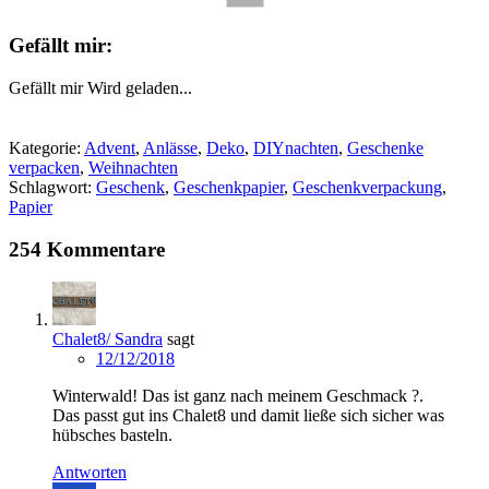
info
Gefällt mir:
Gefällt mir
Wird geladen...
Kategorie:
Advent
,
Anlässe
,
Deko
,
DIYnachten
,
Geschenke
verpacken
,
Weihnachten
Schlagwort:
Geschenk
,
Geschenkpapier
,
Geschenkverpackung
,
Papier
254 Kommentare
Chalet8/ Sandra
sagt
12/12/2018
Winterwald! Das ist ganz nach meinem Geschmack ?.
Das passt gut ins Chalet8 und damit ließe sich sicher was
hübsches basteln.
Antworten