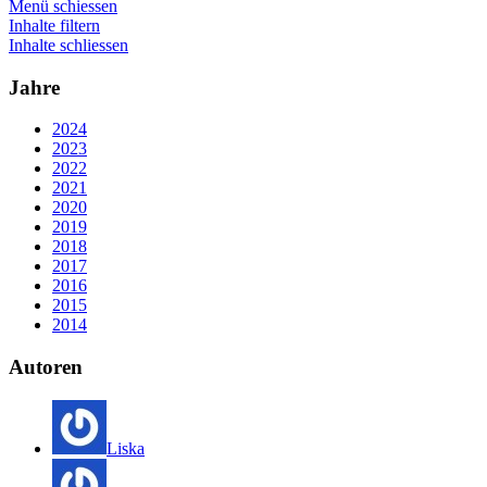
Menü schiessen
Inhalte filtern
Inhalte schliessen
Jahre
2024
2023
2022
2021
2020
2019
2018
2017
2016
2015
2014
Autoren
Liska