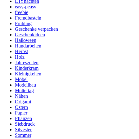
DIYnachten
easy-peasy
freebie
Fremdbasteln
Frühling
Geschenke verpacken
Geschenkideen
Halloween
Handarbeiten
Herbst
Holz
Jahreszeiten
Kinderkram
Kleinigkeiten
Möbel
Modellbau
Muttertag
Nähen
Origami
Ostern
Papier
Pflanzen
Siebdruck
Silvester
Sommer