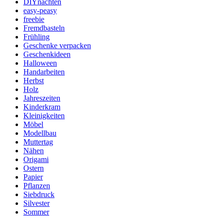
DIYnachten
easy-peasy
freebie
Fremdbasteln
Frühling
Geschenke verpacken
Geschenkideen
Halloween
Handarbeiten
Herbst
Holz
Jahreszeiten
Kinderkram
Kleinigkeiten
Möbel
Modellbau
Muttertag
Nähen
Origami
Ostern
Papier
Pflanzen
Siebdruck
Silvester
Sommer