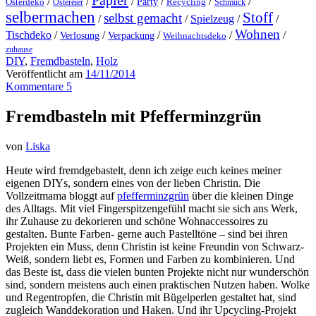
Papier
/
/
/
/
/
/
Party
Osterdeko
Ostereier
Recycling
Schmuck
selbermachen
Stoff
selbst gemacht
/
/
Spielzeug
/
/
Wohnen
Tischdeko
/
/
/
/
/
Verlosung
Verpackung
Weihnachtsdeko
zuhause
DIY
,
Fremdbasteln
,
Holz
Veröffentlicht am
14/11/2014
Kommentare 5
Fremdbasteln mit Pfefferminzgrün
von
Liska
Heute wird fremdgebastelt, denn ich zeige euch keines meiner
eigenen DIYs, sondern eines von der lieben Christin. Die
Vollzeitmama bloggt auf
pfefferminzgrün
über die kleinen Dinge
des Alltags. Mit viel Fingerspitzengefühl macht sie sich ans Werk,
ihr Zuhause zu dekorieren und schöne Wohnaccessoires zu
gestalten. Bunte Farben- gerne auch Pastelltöne – sind bei ihren
Projekten ein Muss, denn Christin ist keine Freundin von Schwarz-
Weiß, sondern liebt es, Formen und Farben zu kombinieren. Und
das Beste ist, dass die vielen bunten Projekte nicht nur wunderschön
sind, sondern meistens auch einen praktischen Nutzen haben. Wolke
und Regentropfen, die Christin mit Bügelperlen gestaltet hat, sind
zugleich Wanddekoration und Haken. Und ihr Upcycling-Projekt