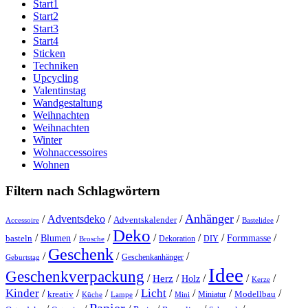
Start1
Start2
Start3
Start4
Sticken
Techniken
Upcycling
Valentinstag
Wandgestaltung
Weihnachten
Weihnachten
Winter
Wohnaccessoires
Wohnen
Filtern nach Schlagwörtern
Anhänger
/
Adventsdeko
/
/
/
/
Adventskalender
Accessoire
Bastelidee
Deko
/
/
/
/
/
/
/
Blumen
Formmasse
basteln
Dekoration
DIY
Brosche
Geschenk
/
/
/
Geschenkanhänger
Geburtstag
Idee
Geschenkverpackung
/
/
/
/
/
Herz
Holz
Kerze
Kinder
Licht
/
/
/
/
/
/
/
/
kreativ
Miniatur
Modellbau
Küche
Lampe
Mini