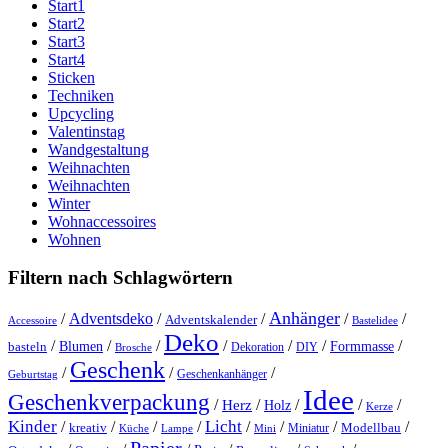
Start1
Start2
Start3
Start4
Sticken
Techniken
Upcycling
Valentinstag
Wandgestaltung
Weihnachten
Weihnachten
Winter
Wohnaccessoires
Wohnen
Filtern nach Schlagwörtern
Anhänger
/
Adventsdeko
/
/
/
/
Adventskalender
Accessoire
Bastelidee
Deko
/
/
/
/
/
/
/
Blumen
Formmasse
basteln
Dekoration
DIY
Brosche
Geschenk
/
/
/
Geschenkanhänger
Geburtstag
Idee
Geschenkverpackung
/
/
/
/
/
Herz
Holz
Kerze
Kinder
Licht
/
/
/
/
/
/
/
/
kreativ
Miniatur
Modellbau
Küche
Lampe
Mini