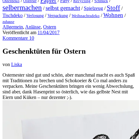
Papier
/
/
/
/
/
/
Party
Osterdeko
Ostereier
Recycling
Schmuck
selbermachen
Stoff
selbst gemacht
/
/
Spielzeug
/
/
Wohnen
Tischdeko
/
/
/
/
/
Verlosung
Verpackung
Weihnachtsdeko
zuhause
Allgemein
,
Anlässe
,
Ostern
Veröffentlicht am
11/04/2017
Kommentare 10
Geschenktüten für Ostern
von
Liska
Osternester sind gut und schön, aber manchmal macht es auch Spaß
mit Traditionen zu brechen und Schokoeier & Co mal anders zu
verpacken. Meine Geschenktüten bringen ein wenig Abwechslung,
sind aber, dank Hasenprint so österlich, wie das gelbste Nest mit
Eiern und Küken – nur dezenter ;-).