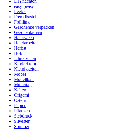
DIYnachten
easy-peasy
freebie
Fremdbasteln
Frühling
Geschenke verpacken
Geschenkideen
Halloween
Handarbeiten
Herbst
Holz
Jahreszeiten
Kinderkram
Kleinigkeiten
Möbel
Modellbau
Muttertag
Nähen
Origami
Ostern
Papier
Pflanzen
Siebdruck
Silvester
Sommer