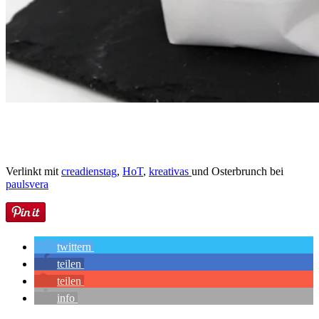
Verlinkt mit
creadienstag
,
HoT
,
kreativas
und Osterbrunch bei
paulsvera
twittern
teilen
teilen
info