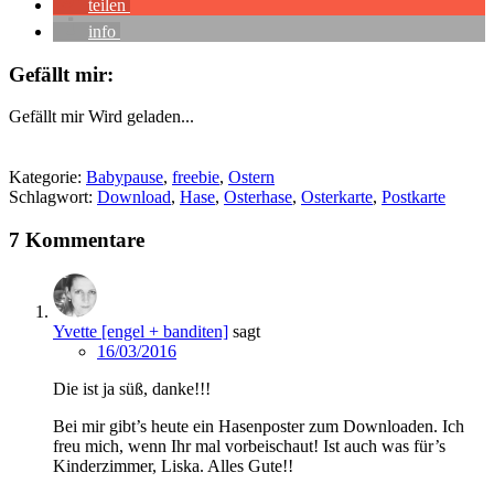
teilen
info
Gefällt mir:
Gefällt mir
Wird geladen...
Kategorie:
Babypause
,
freebie
,
Ostern
Schlagwort:
Download
,
Hase
,
Osterhase
,
Osterkarte
,
Postkarte
7 Kommentare
Yvette [engel + banditen]
sagt
16/03/2016
Die ist ja süß, danke!!!
Bei mir gibt’s heute ein Hasenposter zum Downloaden. Ich
freu mich, wenn Ihr mal vorbeischaut! Ist auch was für’s
Kinderzimmer, Liska. Alles Gute!!