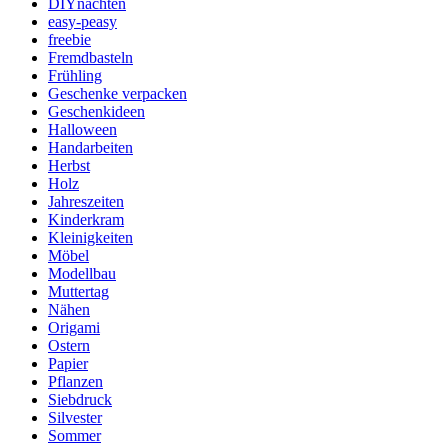
DIYnachten
easy-peasy
freebie
Fremdbasteln
Frühling
Geschenke verpacken
Geschenkideen
Halloween
Handarbeiten
Herbst
Holz
Jahreszeiten
Kinderkram
Kleinigkeiten
Möbel
Modellbau
Muttertag
Nähen
Origami
Ostern
Papier
Pflanzen
Siebdruck
Silvester
Sommer