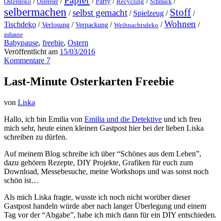
Papier
/
/
/
/
/
/
Party
Osterdeko
Ostereier
Recycling
Schmuck
selbermachen
Stoff
selbst gemacht
/
/
Spielzeug
/
/
Wohnen
Tischdeko
/
/
/
/
/
Verlosung
Verpackung
Weihnachtsdeko
zuhause
Babypause
,
freebie
,
Ostern
Veröffentlicht am
15/03/2016
Kommentare 7
Last-Minute Osterkarten Freebie
von
Liska
Hallo, ich bin Emilia von
Emilia und die Detektive
und ich freu
mich sehr, heute einen kleinen Gastpost hier bei der lieben Liska
schreiben zu dürfen.
Auf meinem Blog schreibe ich über “Schönes aus dem Leben”,
dazu gehören Rezepte, DIY Projekte, Grafiken für euch zum
Download, Messebesuche, meine Workshops und was sonst noch
schön ist…
Als mich Liska fragte, wusste ich noch nicht worüber dieser
Gastpost handeln würde aber nach langer Überlegung und einem
Tag vor der “Abgabe”, habe ich mich dann für ein DIY entschieden.