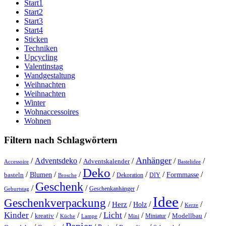
Start1
Start2
Start3
Start4
Sticken
Techniken
Upcycling
Valentinstag
Wandgestaltung
Weihnachten
Weihnachten
Winter
Wohnaccessoires
Wohnen
Filtern nach Schlagwörtern
Anhänger
/
Adventsdeko
/
/
/
/
Adventskalender
Accessoire
Bastelidee
Deko
/
/
/
/
/
/
/
Blumen
Formmasse
basteln
Dekoration
DIY
Brosche
Geschenk
/
/
/
Geschenkanhänger
Geburtstag
Idee
Geschenkverpackung
/
/
/
/
/
Herz
Holz
Kerze
Kinder
Licht
/
/
/
/
/
/
/
/
kreativ
Miniatur
Modellbau
Küche
Lampe
Mini