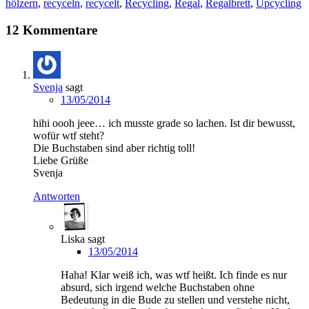
hölzern
,
recyceln
,
recycelt
,
Recycling
,
Regal
,
Regalbrett
,
Upcycling
12 Kommentare
Svenja
sagt
13/05/2014
hihi oooh jeee… ich musste grade so lachen. Ist dir bewusst,
wofür wtf steht?
Die Buchstaben sind aber richtig toll!
Liebe Grüße
Svenja
Antworten
Liska
sagt
13/05/2014
Haha! Klar weiß ich, was wtf heißt. Ich finde es nur
absurd, sich irgend welche Buchstaben ohne
Bedeutung in die Bude zu stellen und verstehe nicht,