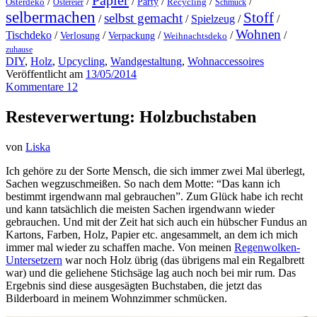
Papier
/
/
/
/
/
/
Party
Osterdeko
Ostereier
Recycling
Schmuck
selbermachen
Stoff
selbst gemacht
/
/
Spielzeug
/
/
Wohnen
Tischdeko
/
/
/
/
/
Verlosung
Verpackung
Weihnachtsdeko
zuhause
DIY
,
Holz
,
Upcycling
,
Wandgestaltung
,
Wohnaccessoires
Veröffentlicht am
13/05/2014
Kommentare 12
Resteverwertung: Holzbuchstaben
von
Liska
Ich gehöre zu der Sorte Mensch, die sich immer zwei Mal überlegt,
Sachen wegzuschmeißen. So nach dem Motte: “Das kann ich
bestimmt irgendwann mal gebrauchen”. Zum Glück habe ich recht
und kann tatsächlich die meisten Sachen irgendwann wieder
gebrauchen. Und mit der Zeit hat sich auch ein hübscher Fundus an
Kartons, Farben, Holz, Papier etc. angesammelt, an dem ich mich
immer mal wieder zu schaffen mache. Von meinen
Regenwolken-
Untersetzern
war noch Holz übrig (das übrigens mal ein Regalbrett
war) und die geliehene Stichsäge lag auch noch bei mir rum. Das
Ergebnis sind diese ausgesägten Buchstaben, die jetzt das
Bilderboard in meinem Wohnzimmer schmücken.