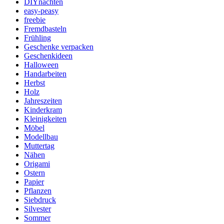
DIYnachten
easy-peasy
freebie
Fremdbasteln
Frühling
Geschenke verpacken
Geschenkideen
Halloween
Handarbeiten
Herbst
Holz
Jahreszeiten
Kinderkram
Kleinigkeiten
Möbel
Modellbau
Muttertag
Nähen
Origami
Ostern
Papier
Pflanzen
Siebdruck
Silvester
Sommer