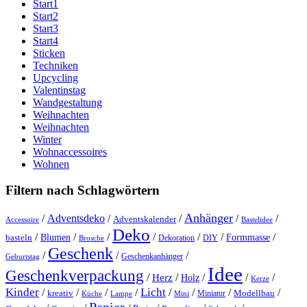
Start1
Start2
Start3
Start4
Sticken
Techniken
Upcycling
Valentinstag
Wandgestaltung
Weihnachten
Weihnachten
Winter
Wohnaccessoires
Wohnen
Filtern nach Schlagwörtern
Anhänger
/
Adventsdeko
/
/
/
/
Adventskalender
Accessoire
Bastelidee
Deko
/
/
/
/
/
/
/
Blumen
Formmasse
basteln
Dekoration
DIY
Brosche
Geschenk
/
/
/
Geschenkanhänger
Geburtstag
Idee
Geschenkverpackung
/
/
/
/
/
Herz
Holz
Kerze
Kinder
Licht
/
/
/
/
/
/
/
/
kreativ
Miniatur
Modellbau
Küche
Lampe
Mini