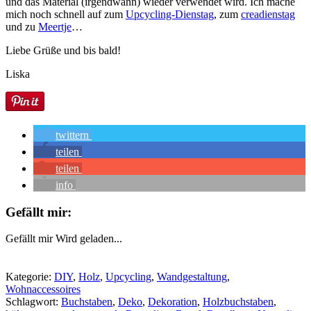
und das Material (irgendwann) wieder verwendet wird. Ich mache
mich noch schnell auf zum
Upcycling-Dienstag
, zum
creadienstag
und zu
Meertje
…
Liebe Grüße und bis bald!
Liska
twittern
teilen
teilen
info
Gefällt mir:
Gefällt mir
Wird geladen...
Kategorie:
DIY
,
Holz
,
Upcycling
,
Wandgestaltung
,
Wohnaccessoires
Schlagwort:
Buchstaben
,
Deko
,
Dekoration
,
Holzbuchstaben
,