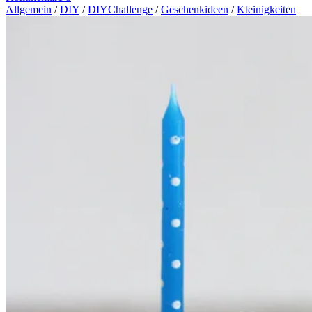
Allgemein
/
DIY
/
DIYChallenge
/
Geschenkideen
/
Kleinigkeiten