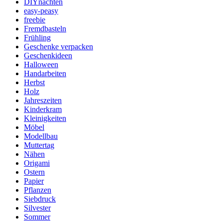
DIYnachten
easy-peasy
freebie
Fremdbasteln
Frühling
Geschenke verpacken
Geschenkideen
Halloween
Handarbeiten
Herbst
Holz
Jahreszeiten
Kinderkram
Kleinigkeiten
Möbel
Modellbau
Muttertag
Nähen
Origami
Ostern
Papier
Pflanzen
Siebdruck
Silvester
Sommer