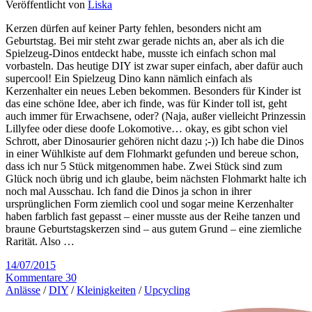
Veröffentlicht von
Liska
Kerzen dürfen auf keiner Party fehlen, besonders nicht am
Geburtstag. Bei mir steht zwar gerade nichts an, aber als ich die
Spielzeug-Dinos entdeckt habe, musste ich einfach schon mal
vorbasteln. Das heutige DIY ist zwar super einfach, aber dafür auch
supercool! Ein Spielzeug Dino kann nämlich einfach als
Kerzenhalter ein neues Leben bekommen. Besonders für Kinder ist
das eine schöne Idee, aber ich finde, was für Kinder toll ist, geht
auch immer für Erwachsene, oder? (Naja, außer vielleicht Prinzessin
Lillyfee oder diese doofe Lokomotive… okay, es gibt schon viel
Schrott, aber Dinosaurier gehören nicht dazu ;-)) Ich habe die Dinos
in einer Wühlkiste auf dem Flohmarkt gefunden und bereue schon,
dass ich nur 5 Stück mitgenommen habe. Zwei Stück sind zum
Glück noch übrig und ich glaube, beim nächsten Flohmarkt halte ich
noch mal Ausschau. Ich fand die Dinos ja schon in ihrer
ursprünglichen Form ziemlich cool und sogar meine Kerzenhalter
haben farblich fast gepasst – einer musste aus der Reihe tanzen und
braune Geburtstagskerzen sind – aus gutem Grund – eine ziemliche
Rarität. Also …
14/07/2015
Kommentare 30
Anlässe
/
DIY
/
Kleinigkeiten
/
Upcycling