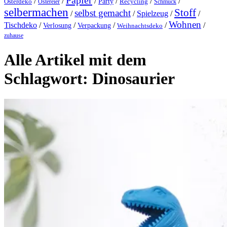
Papier
/
/
/
/
/
/
Party
Osterdeko
Ostereier
Recycling
Schmuck
selbermachen
Stoff
selbst gemacht
/
/
Spielzeug
/
/
Wohnen
Tischdeko
/
/
/
/
/
Verlosung
Verpackung
Weihnachtsdeko
zuhause
Alle Artikel mit dem
Schlagwort:
Dinosaurier