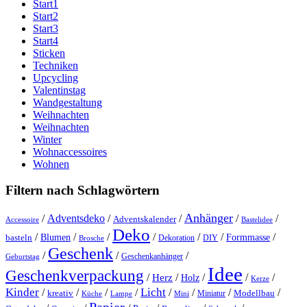
Start1
Start2
Start3
Start4
Sticken
Techniken
Upcycling
Valentinstag
Wandgestaltung
Weihnachten
Weihnachten
Winter
Wohnaccessoires
Wohnen
Filtern nach Schlagwörtern
Anhänger
/
Adventsdeko
/
/
/
/
Adventskalender
Accessoire
Bastelidee
Deko
/
/
/
/
/
/
/
Blumen
Formmasse
basteln
Dekoration
DIY
Brosche
Geschenk
/
/
/
Geschenkanhänger
Geburtstag
Idee
Geschenkverpackung
/
/
/
/
/
Herz
Holz
Kerze
Kinder
Licht
/
/
/
/
/
/
/
/
kreativ
Miniatur
Modellbau
Küche
Lampe
Mini