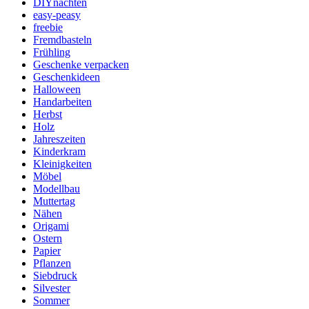
DIYnachten
easy-peasy
freebie
Fremdbasteln
Frühling
Geschenke verpacken
Geschenkideen
Halloween
Handarbeiten
Herbst
Holz
Jahreszeiten
Kinderkram
Kleinigkeiten
Möbel
Modellbau
Muttertag
Nähen
Origami
Ostern
Papier
Pflanzen
Siebdruck
Silvester
Sommer