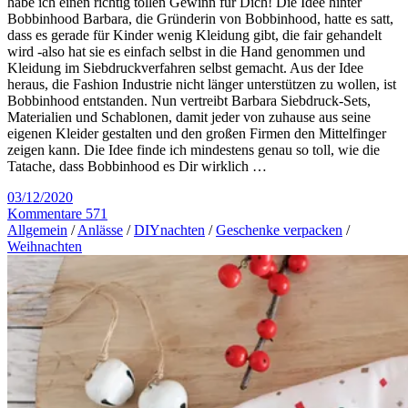
habe ich einen richtig tollen Gewinn für Dich! Die Idee hinter
Bobbinhood Barbara, die Gründerin von Bobbinhood, hatte es satt,
dass es gerade für Kinder wenig Kleidung gibt, die fair gehandelt
wird -also hat sie es einfach selbst in die Hand genommen und
Kleidung im Siebdruckverfahren selbst gemacht. Aus der Idee
heraus, die Fashion Industrie nicht länger unterstützen zu wollen, ist
Bobbinhood entstanden. Nun vertreibt Barbara Siebdruck-Sets,
Materialien und Schablonen, damit jeder von zuhause aus seine
eigenen Kleider gestalten und den großen Firmen den Mittelfinger
zeigen kann. Die Idee finde ich mindestens genau so toll, wie die
Tatache, dass Bobbinhood es Dir wirklich …
03/12/2020
Kommentare 571
Allgemein
/
Anlässe
/
DIYnachten
/
Geschenke verpacken
/
Weihnachten