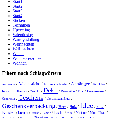
Start1
Start2
Start3
Start4
Sticken
Techniken
Upcycling
Valentinstag
Wandgestaltung
Weihnachten
Weihnachten
Winter
Wohnaccessoires
Wohnen
Filtern nach Schlagwörtern
Anhänger
/
Adventsdeko
/
/
/
/
Adventskalender
Accessoire
Bastelidee
Deko
/
/
/
/
/
/
/
Blumen
Formmasse
basteln
Dekoration
DIY
Brosche
Geschenk
/
/
/
Geschenkanhänger
Geburtstag
Idee
Geschenkverpackung
/
/
/
/
/
Herz
Holz
Kerze
Kinder
Licht
/
/
/
/
/
/
/
/
kreativ
Miniatur
Modellbau
Küche
Lampe
Mini