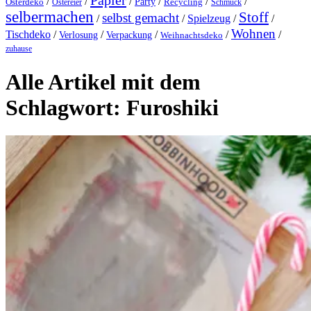
Papier
/
/
/
/
/
/
Party
Osterdeko
Ostereier
Recycling
Schmuck
selbermachen
Stoff
selbst gemacht
/
/
Spielzeug
/
/
Wohnen
Tischdeko
/
/
/
/
/
Verlosung
Verpackung
Weihnachtsdeko
zuhause
Alle Artikel mit dem
Schlagwort:
Furoshiki