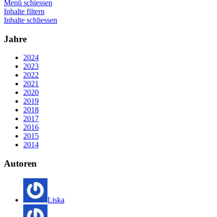
Menü schiessen
Inhalte filtern
Inhalte schliessen
Jahre
2024
2023
2022
2021
2020
2019
2018
2017
2016
2015
2014
Autoren
Liska