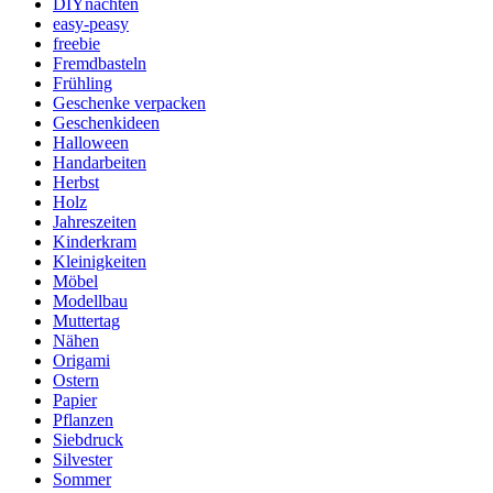
DIYnachten
easy-peasy
freebie
Fremdbasteln
Frühling
Geschenke verpacken
Geschenkideen
Halloween
Handarbeiten
Herbst
Holz
Jahreszeiten
Kinderkram
Kleinigkeiten
Möbel
Modellbau
Muttertag
Nähen
Origami
Ostern
Papier
Pflanzen
Siebdruck
Silvester
Sommer