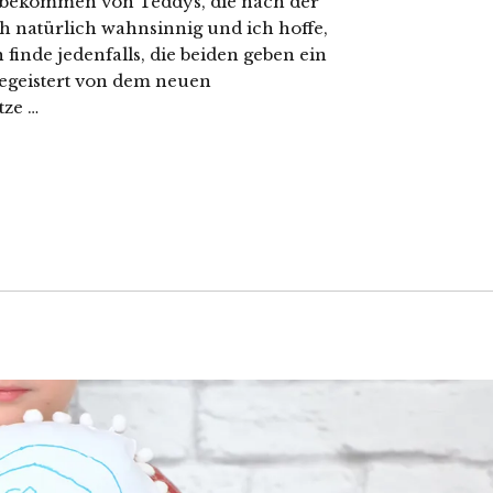
os bekommen von Teddys, die nach der
h natürlich wahnsinnig und ich hoffe,
h finde jedenfalls, die beiden geben ein
 begeistert von dem neuen
tze …