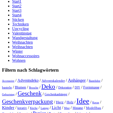
Start1
Start2
Start3
Start4
Sticken
Techniken
Upcycling
Valentinstag
Wandgestaltung
Weihnachten
Weihnachten
Winter
Wohnaccessoires
Wohnen
Filtern nach Schlagwörtern
Anhänger
/
Adventsdeko
/
/
/
/
Adventskalender
Accessoire
Bastelidee
Deko
/
/
/
/
/
/
/
Blumen
Formmasse
basteln
Dekoration
DIY
Brosche
Geschenk
/
/
/
Geschenkanhänger
Geburtstag
Idee
Geschenkverpackung
/
/
/
/
/
Herz
Holz
Kerze
Kinder
Licht
/
/
/
/
/
/
/
/
kreativ
Miniatur
Modellbau
Küche
Lampe
Mini