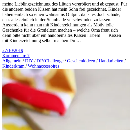
meine Lieblingszeichnung des Lütten vergrößert und abgepaust. Für
die anderen beiden Kissen hat mein Sohn frei gezeichnet. Kinder
haben einfach so einen wahnsinns Output, da ist es doch schade,
dass alles einfach in der Schublade verschwinden zu lassen.
Ausserdem kann man mit Kinderzeichnungen als Motiv tolle
Geschenke für die Großeltern machen – welche Oma freut sich
denn bitte nicht über ein handbemaltes Kissen? Eben! Kissen
mit Kinderzeichnung selber machen Du …
27/10/2019
Kommentare 7
Allgemein
/
DIY
/
DIYChallenge
/
Geschenkideen
/
Handarbeiten
/
Kinderkram
/
Wohnaccessoires