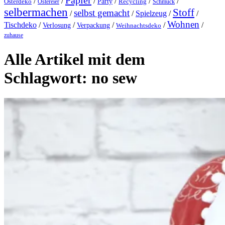
Papier
/
/
/
/
/
/
Party
Osterdeko
Ostereier
Recycling
Schmuck
selbermachen
Stoff
selbst gemacht
/
/
Spielzeug
/
/
Wohnen
Tischdeko
/
/
/
/
/
Verlosung
Verpackung
Weihnachtsdeko
zuhause
Alle Artikel mit dem
Schlagwort:
no sew