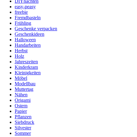
DIYnachten
easy-peasy
freebie
Fremdbasteln
Frühling
Geschenke verpacken
Geschenkideen
Halloween
Handarbeiten
Herbst
Holz
Jahreszeiten
Kinderkram
Kleinigkeiten
Möbel
Modellbau
Muttertag
Nähen
Origami
Ostern
Papier
Pflanzen
Siebdruck
Silvester
Sommer