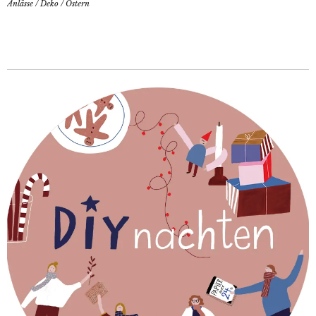
Anlässe
/
Deko
/
Ostern