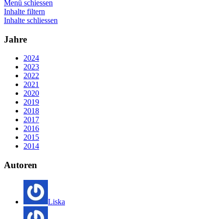
Menü schiessen
Inhalte filtern
Inhalte schliessen
Jahre
2024
2023
2022
2021
2020
2019
2018
2017
2016
2015
2014
Autoren
Liska