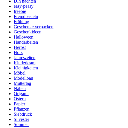
DIYnachten
easy-peasy
freebie
Fremdbasteln
Frühling
Geschenke verpacken
Geschenkideen
Halloween
Handarbeiten
Herbst
Holz
Jahreszeiten
Kinderkram
Kleinigkeiten
Möbel
Modellbau
Muttertag
Nähen
Origami
Ostern
Papier
Pflanzen
Siebdruck
Silvester
Sommer