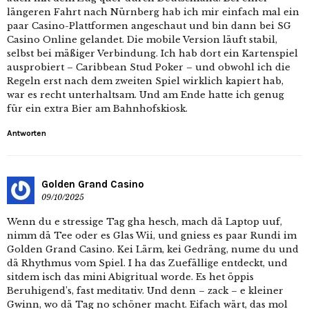
längeren Fahrt nach Nürnberg hab ich mir einfach mal ein
paar Casino-Plattformen angeschaut und bin dann bei SG
Casino Online gelandet. Die mobile Version läuft stabil,
selbst bei mäßiger Verbindung. Ich hab dort ein Kartenspiel
ausprobiert – Caribbean Stud Poker – und obwohl ich die
Regeln erst nach dem zweiten Spiel wirklich kapiert hab,
war es recht unterhaltsam. Und am Ende hatte ich genug
für ein extra Bier am Bahnhofskiosk.
Antworten
Golden Grand Casino
09/10/2025
Wenn du e stressige Tag gha hesch, mach dä Laptop uuf,
nimm dä Tee oder es Glas Wii, und gniess es paar Rundi im
Golden Grand Casino. Kei Lärm, kei Gedräng, nume du und
dä Rhythmus vom Spiel. I ha das Zuefällige entdeckt, und
sitdem isch das mini Abigritual worde. Es het öppis
Beruhigend’s, fast meditativ. Und denn – zack – e kleiner
Gwinn, wo dä Tag no schöner macht. Eifach wärt, das mol