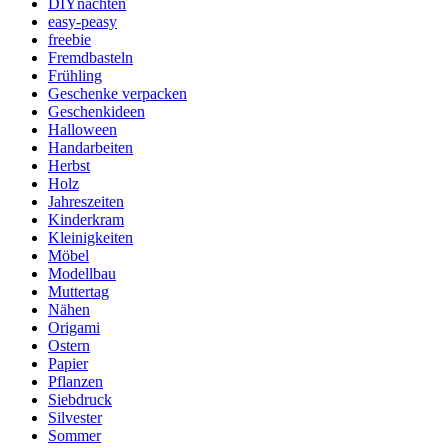
DIYnachten
easy-peasy
freebie
Fremdbasteln
Frühling
Geschenke verpacken
Geschenkideen
Halloween
Handarbeiten
Herbst
Holz
Jahreszeiten
Kinderkram
Kleinigkeiten
Möbel
Modellbau
Muttertag
Nähen
Origami
Ostern
Papier
Pflanzen
Siebdruck
Silvester
Sommer