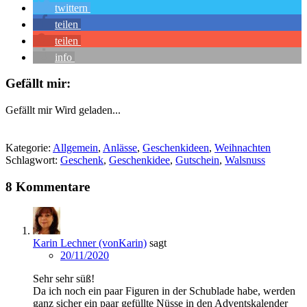
twittern
teilen
teilen
info
Gefällt mir:
Gefällt mir
Wird geladen...
Kategorie:
Allgemein
,
Anlässe
,
Geschenkideen
,
Weihnachten
Schlagwort:
Geschenk
,
Geschenkidee
,
Gutschein
,
Walsnuss
8 Kommentare
Karin Lechner (vonKarin)
sagt
20/11/2020
Sehr sehr süß!
Da ich noch ein paar Figuren in der Schublade habe, werden
ganz sicher ein paar gefüllte Nüsse in den Adventskalender