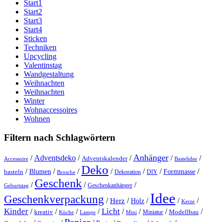
Start1
Start2
Start3
Start4
Sticken
Techniken
Upcycling
Valentinstag
Wandgestaltung
Weihnachten
Weihnachten
Winter
Wohnaccessoires
Wohnen
Filtern nach Schlagwörtern
Anhänger
/
Adventsdeko
/
/
/
/
Adventskalender
Accessoire
Bastelidee
Deko
/
/
/
/
/
/
/
Blumen
Formmasse
basteln
Dekoration
DIY
Brosche
Geschenk
/
/
/
Geschenkanhänger
Geburtstag
Idee
Geschenkverpackung
/
/
/
/
/
Herz
Holz
Kerze
Kinder
Licht
/
/
/
/
/
/
/
/
kreativ
Miniatur
Modellbau
Küche
Lampe
Mini