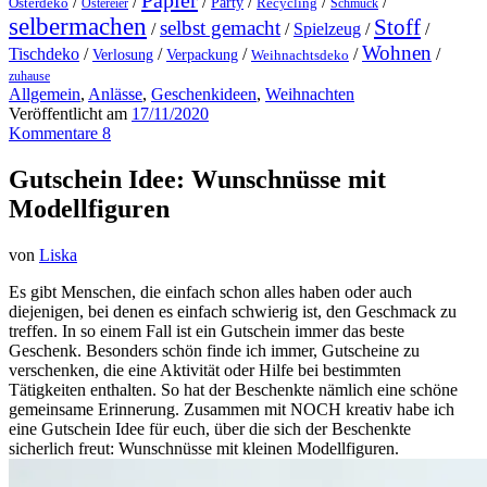
Papier
/
/
/
/
/
/
Party
Osterdeko
Ostereier
Recycling
Schmuck
selbermachen
Stoff
selbst gemacht
/
/
Spielzeug
/
/
Wohnen
Tischdeko
/
/
/
/
/
Verlosung
Verpackung
Weihnachtsdeko
zuhause
Allgemein
,
Anlässe
,
Geschenkideen
,
Weihnachten
Veröffentlicht am
17/11/2020
Kommentare 8
Gutschein Idee: Wunschnüsse mit
Modellfiguren
von
Liska
Es gibt Menschen, die einfach schon alles haben oder auch
diejenigen, bei denen es einfach schwierig ist, den Geschmack zu
treffen. In so einem Fall ist ein Gutschein immer das beste
Geschenk. Besonders schön finde ich immer, Gutscheine zu
verschenken, die eine Aktivität oder Hilfe bei bestimmten
Tätigkeiten enthalten. So hat der Beschenkte nämlich eine schöne
gemeinsame Erinnerung. Zusammen mit NOCH kreativ habe ich
eine Gutschein Idee für euch, über die sich der Beschenkte
sicherlich freut: Wunschnüsse mit kleinen Modellfiguren.