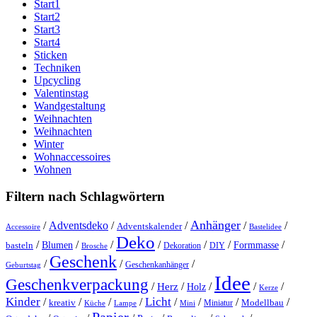
Start1
Start2
Start3
Start4
Sticken
Techniken
Upcycling
Valentinstag
Wandgestaltung
Weihnachten
Weihnachten
Winter
Wohnaccessoires
Wohnen
Filtern nach Schlagwörtern
Anhänger
/
Adventsdeko
/
/
/
/
Adventskalender
Accessoire
Bastelidee
Deko
/
/
/
/
/
/
/
Blumen
Formmasse
basteln
Dekoration
DIY
Brosche
Geschenk
/
/
/
Geschenkanhänger
Geburtstag
Idee
Geschenkverpackung
/
/
/
/
/
Herz
Holz
Kerze
Kinder
Licht
/
/
/
/
/
/
/
/
kreativ
Miniatur
Modellbau
Küche
Lampe
Mini