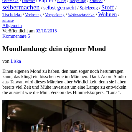
Papier
/
/
/
/
/
/
Party
Osterdeko
Ostereier
Recycling
Schmuck
selbermachen
Stoff
selbst gemacht
/
/
Spielzeug
/
/
Wohnen
Tischdeko
/
/
/
/
/
Verlosung
Verpackung
Weihnachtsdeko
zuhause
Allgemein
Veröffentlicht am
02/10/2015
Kommentare 5
Mondlandung: dein eigener Mond
von
Liska
Einen eigenen Mond zu haben, den man sogar noch herumtragen
kann, das klingt ein bisschen wie im Märchen. Dank Acorn Studio
aus Taiwan wird dieses Märchen aber Wirklichkeit, denn sie haben
bereits viel Zeit und Mühe investiert um eine Lampe zu entwickeln,
die aussieht wie die Mini-Version des Himmelskörpers: “Luna”.