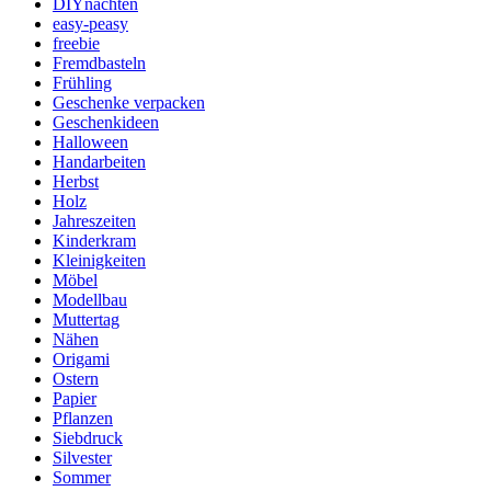
DIYnachten
easy-peasy
freebie
Fremdbasteln
Frühling
Geschenke verpacken
Geschenkideen
Halloween
Handarbeiten
Herbst
Holz
Jahreszeiten
Kinderkram
Kleinigkeiten
Möbel
Modellbau
Muttertag
Nähen
Origami
Ostern
Papier
Pflanzen
Siebdruck
Silvester
Sommer