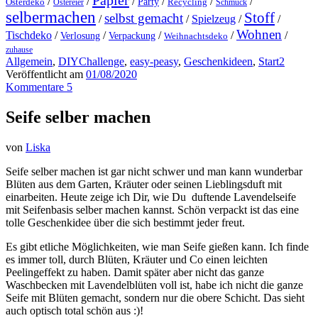
Papier
/
/
/
/
/
/
Party
Osterdeko
Ostereier
Recycling
Schmuck
selbermachen
Stoff
selbst gemacht
/
/
Spielzeug
/
/
Wohnen
Tischdeko
/
/
/
/
/
Verlosung
Verpackung
Weihnachtsdeko
zuhause
Allgemein
,
DIYChallenge
,
easy-peasy
,
Geschenkideen
,
Start2
Veröffentlicht am
01/08/2020
Kommentare 5
Seife selber machen
von
Liska
Seife selber machen ist gar nicht schwer und man kann wunderbar
Blüten aus dem Garten, Kräuter oder seinen Lieblingsduft mit
einarbeiten. Heute zeige ich Dir, wie Du duftende Lavendelseife
mit Seifenbasis selber machen kannst. Schön verpackt ist das eine
tolle Geschenkidee über die sich bestimmt jeder freut.
Es gibt etliche Möglichkeiten, wie man Seife gießen kann. Ich finde
es immer toll, durch Blüten, Kräuter und Co einen leichten
Peelingeffekt zu haben. Damit später aber nicht das ganze
Waschbecken mit Lavendelblüten voll ist, habe ich nicht die ganze
Seife mit Blüten gemacht, sondern nur die obere Schicht. Das sieht
auch optisch total schön aus :)!