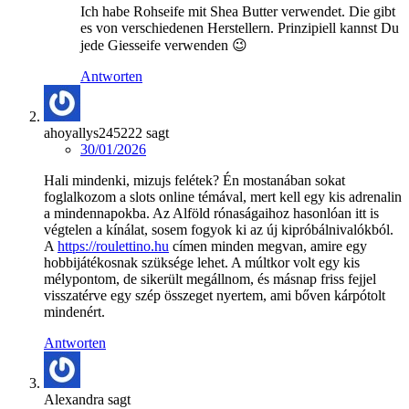
Ich habe Rohseife mit Shea Butter verwendet. Die gibt
es von verschiedenen Herstellern. Prinzipiell kannst Du
jede Giesseife verwenden 😉
Antworten
ahoyallys245222
sagt
30/01/2026
Hali mindenki, mizujs felétek? Én mostanában sokat
foglalkozom a slots online témával, mert kell egy kis adrenalin
a mindennapokba. Az Alföld rónaságaihoz hasonlóan itt is
végtelen a kínálat, sosem fogyok ki az új kipróbálnivalókból.
A
https://roulettino.hu
címen minden megvan, amire egy
hobbijátékosnak szüksége lehet. A múltkor volt egy kis
mélypontom, de sikerült megállnom, és másnap friss fejjel
visszatérve egy szép összeget nyertem, ami bőven kárpótolt
mindenért.
Antworten
Alexandra
sagt