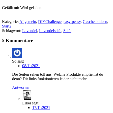
Gefällt mir
Wird geladen...
Kategorie:
Allgemein
,
DIYChallenge
,
easy-peasy
,
Geschenkideen
,
Start2
Schlagwort:
Lavendel
,
Lavendelseife
,
Seife
5 Kommentare
So
sagt
08/11/2021
Die Seifen sehen toll aus. Welche Produkte empfiehlst du
denn? Dir links funktionieren leider nicht mehr
Antworten
Liska
sagt
17/11/2021