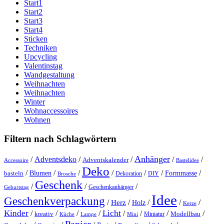
Start1
Start2
Start3
Start4
Sticken
Techniken
Upcycling
Valentinstag
Wandgestaltung
Weihnachten
Weihnachten
Winter
Wohnaccessoires
Wohnen
Filtern nach Schlagwörtern
Anhänger
/
Adventsdeko
/
/
/
/
Adventskalender
Accessoire
Bastelidee
Deko
/
/
/
/
/
/
/
Blumen
Formmasse
basteln
Dekoration
DIY
Brosche
Geschenk
/
/
/
Geschenkanhänger
Geburtstag
Idee
Geschenkverpackung
/
/
/
/
/
Herz
Holz
Kerze
Kinder
Licht
/
/
/
/
/
/
/
/
kreativ
Miniatur
Modellbau
Küche
Lampe
Mini