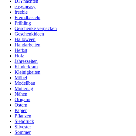
DIYnachten
easy-peasy
freebie
Fremdbasteln
Frühling
Geschenke verpacken
Geschenkideen
Halloween
Handarbeiten
Herbst
Holz
Jahreszeiten
Kinderkram
Kleinigkeiten
Möbel
Modellbau
Muttertag
Nähen
Origami
Ostern
Papier
Pflanzen
Siebdruck
Silvester
Sommer