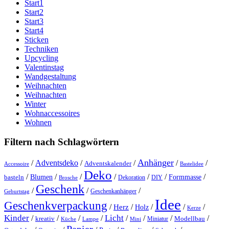
Start1
Start2
Start3
Start4
Sticken
Techniken
Upcycling
Valentinstag
Wandgestaltung
Weihnachten
Weihnachten
Winter
Wohnaccessoires
Wohnen
Filtern nach Schlagwörtern
Anhänger
/
Adventsdeko
/
/
/
/
Adventskalender
Accessoire
Bastelidee
Deko
/
/
/
/
/
/
/
Blumen
Formmasse
basteln
Dekoration
DIY
Brosche
Geschenk
/
/
/
Geschenkanhänger
Geburtstag
Idee
Geschenkverpackung
/
/
/
/
/
Herz
Holz
Kerze
Kinder
Licht
/
/
/
/
/
/
/
/
kreativ
Miniatur
Modellbau
Küche
Lampe
Mini