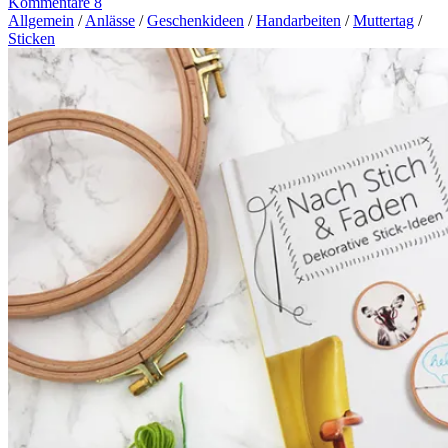
Kommentare 8
Allgemein
/
Anlässe
/
Geschenkideen
/
Handarbeiten
/
Muttertag
/
Sticken