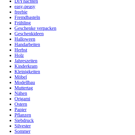
DIYnachten
easy-peasy
freebie
Fremdbasteln
Frühling
Geschenke verpacken
Geschenkideen
Halloween
Handarbeiten
Herbst
Holz
Jahreszeiten
Kinderkram
Kleinigkeiten
Möbel
Modellbau
Muttertag
Nähen
Origami
Ostern
Papier
Pflanzen
Siebdruck
Silvester
Sommer