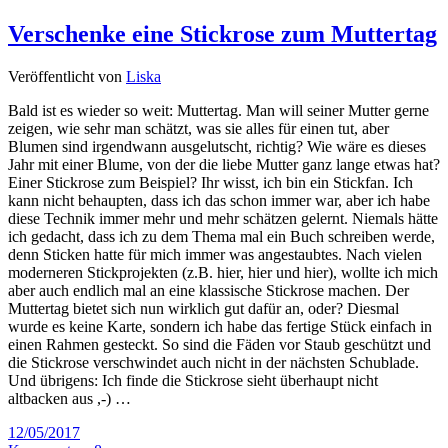
Verschenke eine Stickrose zum Muttertag
Veröffentlicht von
Liska
Bald ist es wieder so weit: Muttertag. Man will seiner Mutter gerne
zeigen, wie sehr man schätzt, was sie alles für einen tut, aber
Blumen sind irgendwann ausgelutscht, richtig? Wie wäre es dieses
Jahr mit einer Blume, von der die liebe Mutter ganz lange etwas hat?
Einer Stickrose zum Beispiel? Ihr wisst, ich bin ein Stickfan. Ich
kann nicht behaupten, dass ich das schon immer war, aber ich habe
diese Technik immer mehr und mehr schätzen gelernt. Niemals hätte
ich gedacht, dass ich zu dem Thema mal ein Buch schreiben werde,
denn Sticken hatte für mich immer was angestaubtes. Nach vielen
moderneren Stickprojekten (z.B. hier, hier und hier), wollte ich mich
aber auch endlich mal an eine klassische Stickrose machen. Der
Muttertag bietet sich nun wirklich gut dafür an, oder? Diesmal
wurde es keine Karte, sondern ich habe das fertige Stück einfach in
einen Rahmen gesteckt. So sind die Fäden vor Staub geschützt und
die Stickrose verschwindet auch nicht in der nächsten Schublade.
Und übrigens: Ich finde die Stickrose sieht überhaupt nicht
altbacken aus ,-) …
12/05/2017