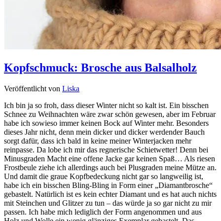
Kopfschmuck: Brosche aus Balsalholz
Veröffentlicht von
Liska
Ich bin ja so froh, dass dieser Winter nicht so kalt ist. Ein bisschen
Schnee zu Weihnachten wäre zwar schön gewesen, aber im Februar
habe ich sowieso immer keinen Bock auf Winter mehr. Besonders
dieses Jahr nicht, denn mein dicker und dicker werdender Bauch
sorgt dafür, dass ich bald in keine meiner Winterjacken mehr
reinpasse. Da lobe ich mir das regnerische Schietwetter! Denn bei
Minusgraden Macht eine offene Jacke gar keinen Spaß… Als riesen
Frostbeule ziehe ich allerdings auch bei Plusgraden meine Mütze an.
Und damit die graue Kopfbedeckung nicht gar so langweilig ist,
habe ich ein bisschen Bling-Bling in Form einer „Diamantbrosche“
gebastelt. Natürlich ist es kein echter Diamant und es hat auch nichts
mit Steinchen und Glitzer zu tun – das würde ja so gar nicht zu mir
passen. Ich habe mich lediglich der Form angenommen und aus
Holz und Wolle ein wenig glänziges Exemplar gebastelt. Das