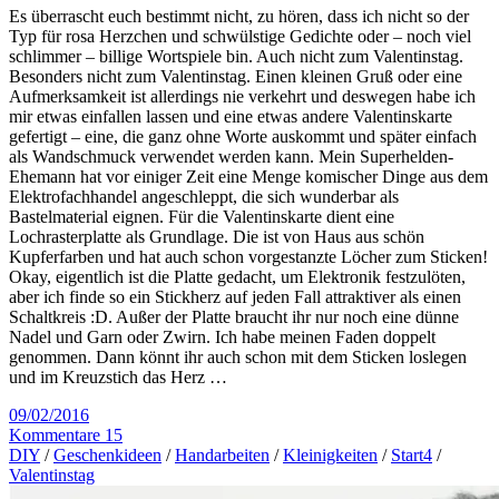
Es überrascht euch bestimmt nicht, zu hören, dass ich nicht so der
Typ für rosa Herzchen und schwülstige Gedichte oder – noch viel
schlimmer – billige Wortspiele bin. Auch nicht zum Valentinstag.
Besonders nicht zum Valentinstag. Einen kleinen Gruß oder eine
Aufmerksamkeit ist allerdings nie verkehrt und deswegen habe ich
mir etwas einfallen lassen und eine etwas andere Valentinskarte
gefertigt – eine, die ganz ohne Worte auskommt und später einfach
als Wandschmuck verwendet werden kann. Mein Superhelden-
Ehemann hat vor einiger Zeit eine Menge komischer Dinge aus dem
Elektrofachhandel angeschleppt, die sich wunderbar als
Bastelmaterial eignen. Für die Valentinskarte dient eine
Lochrasterplatte als Grundlage. Die ist von Haus aus schön
Kupferfarben und hat auch schon vorgestanzte Löcher zum Sticken!
Okay, eigentlich ist die Platte gedacht, um Elektronik festzulöten,
aber ich finde so ein Stickherz auf jeden Fall attraktiver als einen
Schaltkreis :D. Außer der Platte braucht ihr nur noch eine dünne
Nadel und Garn oder Zwirn. Ich habe meinen Faden doppelt
genommen. Dann könnt ihr auch schon mit dem Sticken loslegen
und im Kreuzstich das Herz …
09/02/2016
Kommentare 15
DIY
/
Geschenkideen
/
Handarbeiten
/
Kleinigkeiten
/
Start4
/
Valentinstag