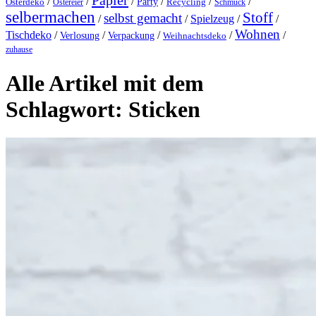
Papier
/
/
/
/
/
/
Party
Osterdeko
Ostereier
Recycling
Schmuck
selbermachen
Stoff
selbst gemacht
/
/
Spielzeug
/
/
Wohnen
Tischdeko
/
/
/
/
/
Verlosung
Verpackung
Weihnachtsdeko
zuhause
Alle Artikel mit dem
Schlagwort:
Sticken