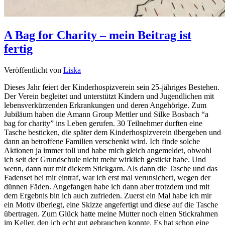
A Bag for Charity – mein Beitrag ist
fertig
Veröffentlicht von
Liska
Dieses Jahr feiert der Kinderhospizverein sein 25-jähriges Bestehen.
Der Verein begleitet und unterstützt Kindern und Jugendlichen mit
lebensverkürzenden Erkrankungen und deren Angehörige. Zum
Jubiläum haben die Amann Group Mettler und Silke Bosbach “a
bag for charity” ins Leben gerufen. 30 Teilnehmer durften eine
Tasche besticken, die später dem Kinderhospizverein übergeben und
dann an betroffene Familien verschenkt wird. Ich finde solche
Aktionen ja immer toll und habe mich gleich angemeldet, obwohl
ich seit der Grundschule nicht mehr wirklich gestickt habe. Und
wenn, dann nur mit dickem Stickgarn. Als dann die Tasche und das
Fadenset bei mir eintraf, war ich erst mal verunsichert, wegen der
dünnen Fäden. Angefangen habe ich dann aber trotzdem und mit
dem Ergebnis bin ich auch zufrieden. Zuerst ein Mal habe ich mir
ein Motiv überlegt, eine Skizze angefertigt und diese auf die Tasche
übertragen. Zum Glück hatte meine Mutter noch einen Stickrahmen
im Keller, den ich echt gut gebrauchen konnte. Es hat schon eine