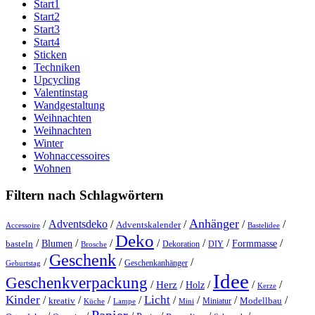
Start1
Start2
Start3
Start4
Sticken
Techniken
Upcycling
Valentinstag
Wandgestaltung
Weihnachten
Weihnachten
Winter
Wohnaccessoires
Wohnen
Filtern nach Schlagwörtern
Anhänger
/
Adventsdeko
/
/
/
/
Adventskalender
Accessoire
Bastelidee
Deko
/
/
/
/
/
/
/
Blumen
Formmasse
basteln
Dekoration
DIY
Brosche
Geschenk
/
/
/
Geschenkanhänger
Geburtstag
Idee
Geschenkverpackung
/
/
/
/
/
Herz
Holz
Kerze
Kinder
Licht
/
/
/
/
/
/
/
/
kreativ
Miniatur
Modellbau
Küche
Lampe
Mini