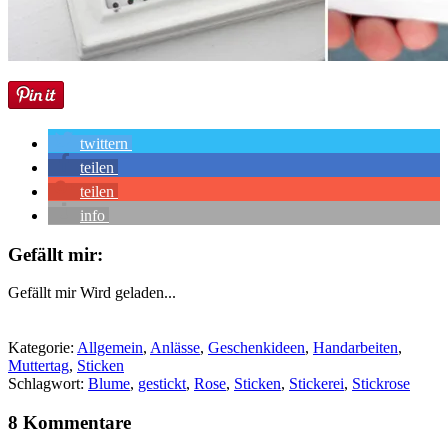
twittern
teilen
teilen
info
Gefällt mir:
Gefällt mir
Wird geladen...
Kategorie:
Allgemein
,
Anlässe
,
Geschenkideen
,
Handarbeiten
,
Muttertag
,
Sticken
Schlagwort:
Blume
,
gestickt
,
Rose
,
Sticken
,
Stickerei
,
Stickrose
8 Kommentare