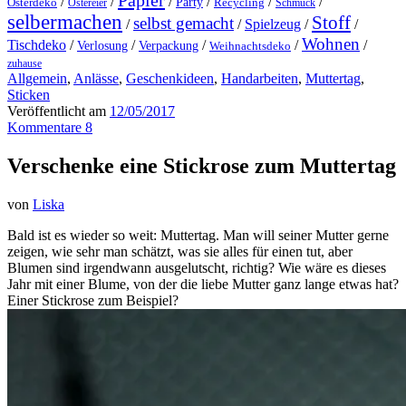
Papier
/
/
/
/
/
/
Party
Osterdeko
Ostereier
Recycling
Schmuck
selbermachen
Stoff
selbst gemacht
/
/
Spielzeug
/
/
Wohnen
Tischdeko
/
/
/
/
/
Verlosung
Verpackung
Weihnachtsdeko
zuhause
Allgemein
,
Anlässe
,
Geschenkideen
,
Handarbeiten
,
Muttertag
,
Sticken
Veröffentlicht am
12/05/2017
Kommentare 8
Verschenke eine Stickrose zum Muttertag
von
Liska
Bald ist es wieder so weit: Muttertag. Man will seiner Mutter gerne
zeigen, wie sehr man schätzt, was sie alles für einen tut, aber
Blumen sind irgendwann ausgelutscht, richtig? Wie wäre es dieses
Jahr mit einer Blume, von der die liebe Mutter ganz lange etwas hat?
Einer Stickrose zum Beispiel?