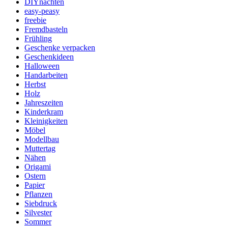
DIYnachten
easy-peasy
freebie
Fremdbasteln
Frühling
Geschenke verpacken
Geschenkideen
Halloween
Handarbeiten
Herbst
Holz
Jahreszeiten
Kinderkram
Kleinigkeiten
Möbel
Modellbau
Muttertag
Nähen
Origami
Ostern
Papier
Pflanzen
Siebdruck
Silvester
Sommer