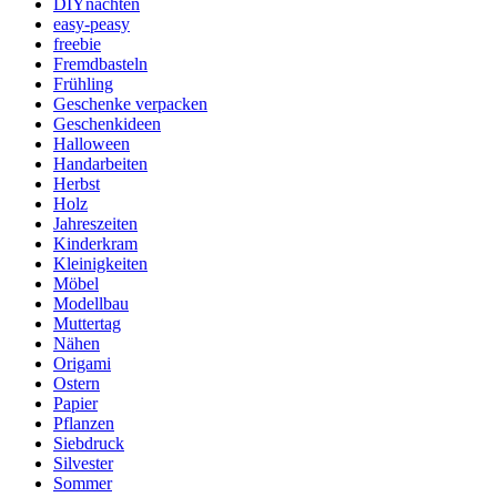
DIYnachten
easy-peasy
freebie
Fremdbasteln
Frühling
Geschenke verpacken
Geschenkideen
Halloween
Handarbeiten
Herbst
Holz
Jahreszeiten
Kinderkram
Kleinigkeiten
Möbel
Modellbau
Muttertag
Nähen
Origami
Ostern
Papier
Pflanzen
Siebdruck
Silvester
Sommer