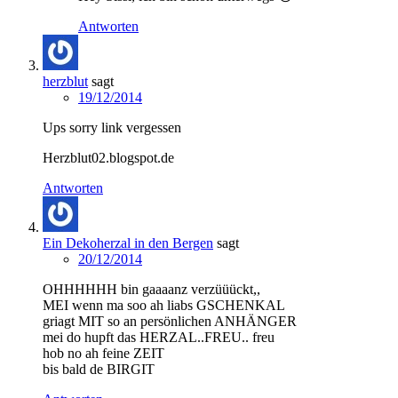
Antworten
herzblut
sagt
19/12/2014
Ups sorry link vergessen
Herzblut02.blogspot.de
Antworten
Ein Dekoherzal in den Bergen
sagt
20/12/2014
OHHHHHH bin gaaaanz verzüüückt,,
MEI wenn ma soo ah liabs GSCHENKAL
griagt MIT so an persönlichen ANHÄNGER
mei do hupft das HERZAL..FREU.. freu
hob no ah feine ZEIT
bis bald de BIRGIT