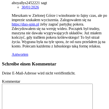
ahoyallys2452221
sagt
30/01/2026
Mieszkam w Zielonej Górze i winobranie to fajny czas, ale po
imprezie szukałem wyciszenia. Zalogowałem się na
https://duo-spin.pl
żeby zagrać partyjkę pokera.
Zdecydowałem się na wersję wideo. Początek był trudny,
maszyna nie dawała wygrywających układów. Już miałem
kończyć, gdy trafiłem pokera królewskiego! To był strzał
życia. Wygrana była na tyle spora, że od razu przelałem ją na
konto. Polecam każdemu z lubuskiego taką formę relaksu.
Antworten
Schreibe einen Kommentar
Deine E-Mail-Adresse wird nicht veröffentlicht.
Kommentar