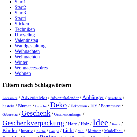
Start1
Start2
Start3
Start4
Sticken
Techniken
Upcycling
Valentinstag
Wandgestaltung
Weihnachten
Weihnachten
Winter
Wohnaccessoires
Wohnen
Filtern nach Schlagwörtern
Anhänger
/
Adventsdeko
/
/
/
/
Adventskalender
Accessoire
Bastelidee
Deko
/
/
/
/
/
/
/
Blumen
Formmasse
basteln
Dekoration
DIY
Brosche
Geschenk
/
/
/
Geschenkanhänger
Geburtstag
Idee
Geschenkverpackung
/
/
/
/
/
Herz
Holz
Kerze
Kinder
Licht
/
/
/
/
/
/
/
/
kreativ
Miniatur
Modellbau
Küche
Lampe
Mini