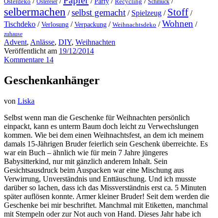
Papier
/
/
/
/
/
/
Party
Osterdeko
Ostereier
Recycling
Schmuck
selbermachen
Stoff
selbst gemacht
/
/
Spielzeug
/
/
Wohnen
Tischdeko
/
/
/
/
/
Verlosung
Verpackung
Weihnachtsdeko
zuhause
Advent
,
Anlässe
,
DIY
,
Weihnachten
Veröffentlicht am
19/12/2014
Kommentare 14
Geschenkanhänger
von
Liska
Selbst wenn man die Geschenke für Weihnachten persönlich
einpackt, kann es unterm Baum doch leicht zu Verwechslungen
kommen. Wie bei dem einen Weihnachtsfest, an dem ich meinem
damals 15-Jährigen Bruder feierlich sein Geschenk überreichte. Es
war ein Buch – ähnlich wie für mein 7 Jahre jüngeres
Babysitterkind, nur mit gänzlich anderem Inhalt. Sein
Gesichtsausdruck beim Auspacken war eine Mischung aus
Verwirrung, Unverständnis und Enttäuschung. Und ich musste
darüber so lachen, dass ich das Missverständnis erst ca. 5 Minuten
später auflösen konnte. Armer kleiner Bruder! Seit dem werden die
Geschenke bei mir beschriftet. Manchmal mit Etiketten, manchmal
mit Stempeln oder zur Not auch von Hand. Dieses Jahr habe ich