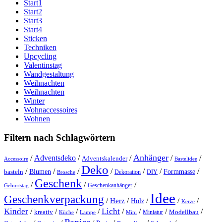
Start1
Start2
Start3
Start4
Sticken
Techniken
Upcycling
Valentinstag
Wandgestaltung
Weihnachten
Weihnachten
Winter
Wohnaccessoires
Wohnen
Filtern nach Schlagwörtern
Anhänger
/
Adventsdeko
/
/
/
/
Adventskalender
Accessoire
Bastelidee
Deko
/
/
/
/
/
/
/
Blumen
Formmasse
basteln
Dekoration
DIY
Brosche
Geschenk
/
/
/
Geschenkanhänger
Geburtstag
Idee
Geschenkverpackung
/
/
/
/
/
Herz
Holz
Kerze
Kinder
Licht
/
/
/
/
/
/
/
/
kreativ
Miniatur
Modellbau
Küche
Lampe
Mini