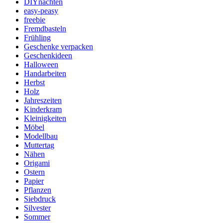
DIYnachten
easy-peasy
freebie
Fremdbasteln
Frühling
Geschenke verpacken
Geschenkideen
Halloween
Handarbeiten
Herbst
Holz
Jahreszeiten
Kinderkram
Kleinigkeiten
Möbel
Modellbau
Muttertag
Nähen
Origami
Ostern
Papier
Pflanzen
Siebdruck
Silvester
Sommer