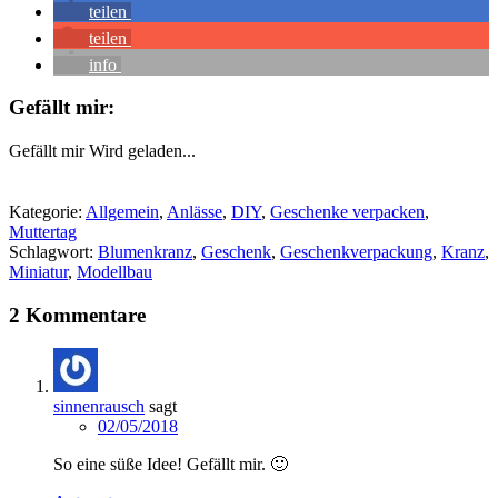
teilen
teilen
info
Gefällt mir:
Gefällt mir
Wird geladen...
Kategorie:
Allgemein
,
Anlässe
,
DIY
,
Geschenke verpacken
,
Muttertag
Schlagwort:
Blumenkranz
,
Geschenk
,
Geschenkverpackung
,
Kranz
,
Miniatur
,
Modellbau
2 Kommentare
sinnenrausch
sagt
02/05/2018
So eine süße Idee! Gefällt mir. 🙂