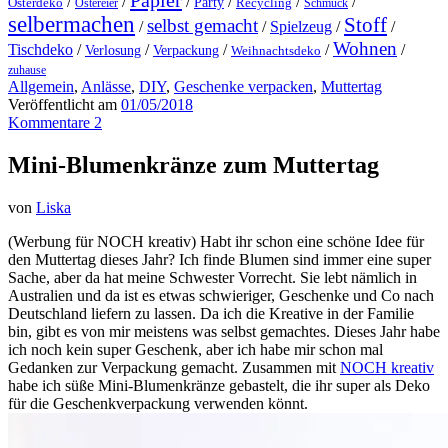
Papier
/
/
/
/
/
/
Party
Osterdeko
Ostereier
Recycling
Schmuck
selbermachen
Stoff
selbst gemacht
/
/
Spielzeug
/
/
Wohnen
Tischdeko
/
/
/
/
/
Verlosung
Verpackung
Weihnachtsdeko
zuhause
Allgemein
,
Anlässe
,
DIY
,
Geschenke verpacken
,
Muttertag
Veröffentlicht am
01/05/2018
Kommentare 2
Mini-Blumenkränze zum Muttertag
von
Liska
(Werbung für NOCH kreativ) Habt ihr schon eine schöne Idee für
den Muttertag dieses Jahr? Ich finde Blumen sind immer eine super
Sache, aber da hat meine Schwester Vorrecht. Sie lebt nämlich in
Australien und da ist es etwas schwieriger, Geschenke und Co nach
Deutschland liefern zu lassen. Da ich die Kreative in der Familie
bin, gibt es von mir meistens was selbst gemachtes. Dieses Jahr habe
ich noch kein super Geschenk, aber ich habe mir schon mal
Gedanken zur Verpackung gemacht. Zusammen mit
NOCH kreativ
habe ich süße Mini-Blumenkränze gebastelt, die ihr super als Deko
für die Geschenkverpackung verwenden könnt.