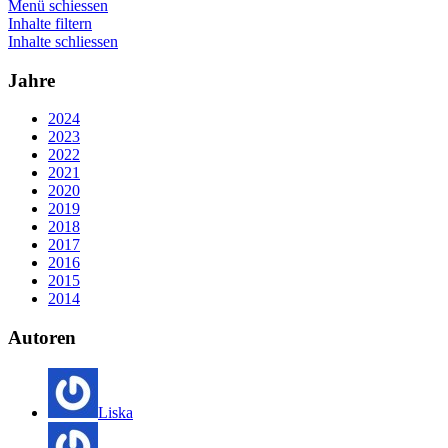
Menü schiessen
Inhalte filtern
Inhalte schliessen
Jahre
2024
2023
2022
2021
2020
2019
2018
2017
2016
2015
2014
Autoren
Liska