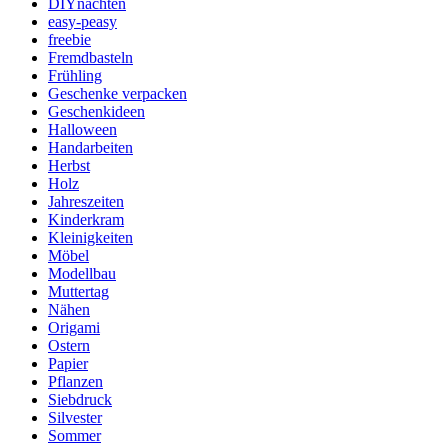
DIYnachten
easy-peasy
freebie
Fremdbasteln
Frühling
Geschenke verpacken
Geschenkideen
Halloween
Handarbeiten
Herbst
Holz
Jahreszeiten
Kinderkram
Kleinigkeiten
Möbel
Modellbau
Muttertag
Nähen
Origami
Ostern
Papier
Pflanzen
Siebdruck
Silvester
Sommer