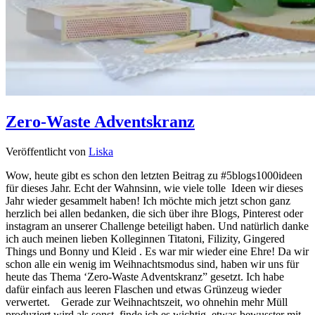
Zero-Waste Adventskranz
Veröffentlicht von
Liska
Wow, heute gibt es schon den letzten Beitrag zu #5blogs1000ideen
für dieses Jahr. Echt der Wahnsinn, wie viele tolle Ideen wir dieses
Jahr wieder gesammelt haben! Ich möchte mich jetzt schon ganz
herzlich bei allen bedanken, die sich über ihre Blogs, Pinterest oder
instagram an unserer Challenge beteiligt haben. Und natürlich danke
ich auch meinen lieben Kolleginnen Titatoni, Filizity, Gingered
Things und Bonny und Kleid . Es war mir wieder eine Ehre! Da wir
schon alle ein wenig im Weihnachtsmodus sind, haben wir uns für
heute das Thema ‘Zero-Waste Adventskranz” gesetzt. Ich habe
dafür einfach aus leeren Flaschen und etwas Grünzeug wieder
verwertet. Gerade zur Weihnachtszeit, wo ohnehin mehr Müll
produziert wird als sonst, finde ich es wichtig, etwas bewusster mit