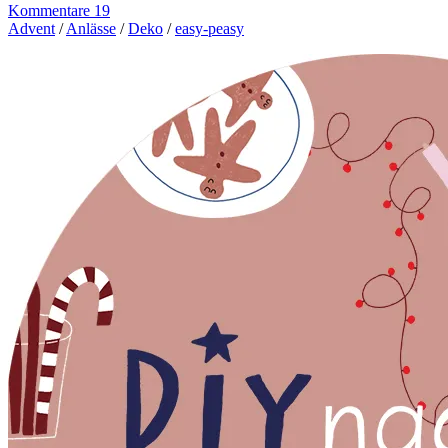
Kommentare 19
Advent
/
Anlässe
/
Deko
/
easy-peasy