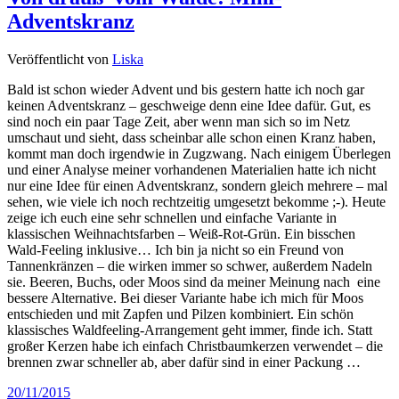
Adventskranz
Veröffentlicht von
Liska
Bald ist schon wieder Advent und bis gestern hatte ich noch gar
keinen Adventskranz – geschweige denn eine Idee dafür. Gut, es
sind noch ein paar Tage Zeit, aber wenn man sich so im Netz
umschaut und sieht, dass scheinbar alle schon einen Kranz haben,
kommt man doch irgendwie in Zugzwang. Nach einigem Überlegen
und einer Analyse meiner vorhandenen Materialien hatte ich nicht
nur eine Idee für einen Adventskranz, sondern gleich mehrere – mal
sehen, wie viele ich noch rechtzeitig umgesetzt bekomme ;-). Heute
zeige ich euch eine sehr schnellen und einfache Variante in
klassischen Weihnachtsfarben – Weiß-Rot-Grün. Ein bisschen
Wald-Feeling inklusive… Ich bin ja nicht so ein Freund von
Tannenkränzen – die wirken immer so schwer, außerdem Nadeln
sie. Beeren, Buchs, oder Moos sind da meiner Meinung nach eine
bessere Alternative. Bei dieser Variante habe ich mich für Moos
entschieden und mit Zapfen und Pilzen kombiniert. Ein schön
klassisches Waldfeeling-Arrangement geht immer, finde ich. Statt
großer Kerzen habe ich einfach Christbaumkerzen verwendet – die
brennen zwar schneller ab, aber dafür sind in einer Packung …
20/11/2015