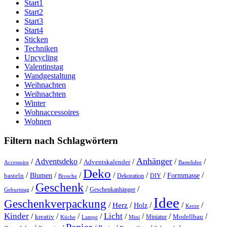
Start1
Start2
Start3
Start4
Sticken
Techniken
Upcycling
Valentinstag
Wandgestaltung
Weihnachten
Weihnachten
Winter
Wohnaccessoires
Wohnen
Filtern nach Schlagwörtern
Anhänger
/
Adventsdeko
/
/
/
/
Adventskalender
Accessoire
Bastelidee
Deko
/
/
/
/
/
/
/
Blumen
Formmasse
basteln
Dekoration
DIY
Brosche
Geschenk
/
/
/
Geschenkanhänger
Geburtstag
Idee
Geschenkverpackung
/
/
/
/
/
Herz
Holz
Kerze
Kinder
Licht
/
/
/
/
/
/
/
/
kreativ
Miniatur
Modellbau
Küche
Lampe
Mini