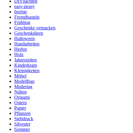
DIYnachten
easy-peasy
freebie
Fremdbasteln
Frühling
Geschenke verpacken
Geschenkideen
Halloween
Handarbeiten
Herbst
Holz
Jahreszeiten
Kinderkram
Kleinigkeiten
Möbel
Modellbau
Muttertag
Nähen
Origami
Ostern
Papier
Pflanzen
Siebdruck
Silvester
Sommer