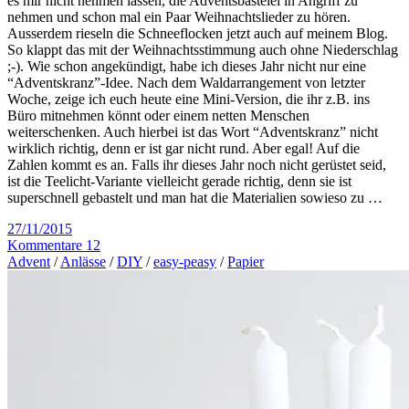
es mir nicht nehmen lassen, die Adventsbastelei in Angriff zu
nehmen und schon mal ein Paar Weihnachtslieder zu hören.
Ausserdem rieseln die Schneeflocken jetzt auch auf meinem Blog.
So klappt das mit der Weihnachtsstimmung auch ohne Niederschlag
;-). Wie schon angekündigt, habe ich dieses Jahr nicht nur eine
“Adventskranz”-Idee. Nach dem Waldarrangement von letzter
Woche, zeige ich euch heute eine Mini-Version, die ihr z.B. ins
Büro mitnehmen könnt oder einem netten Menschen
weiterschenken. Auch hierbei ist das Wort “Adventskranz” nicht
wirklich richtig, denn er ist gar nicht rund. Aber egal! Auf die
Zahlen kommt es an. Falls ihr dieses Jahr noch nicht gerüstet seid,
ist die Teelicht-Variante vielleicht gerade richtig, denn sie ist
superschnell gebastelt und man hat die Materialien sowieso zu …
27/11/2015
Kommentare 12
Advent
/
Anlässe
/
DIY
/
easy-peasy
/
Papier