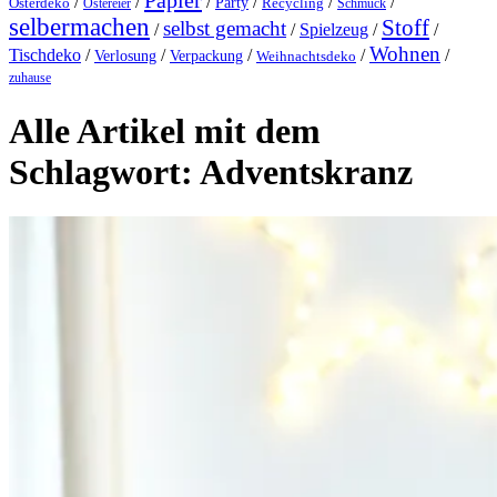
Papier
/
/
/
/
/
/
Party
Osterdeko
Ostereier
Recycling
Schmuck
selbermachen
Stoff
selbst gemacht
/
/
Spielzeug
/
/
Wohnen
Tischdeko
/
/
/
/
/
Verlosung
Verpackung
Weihnachtsdeko
zuhause
Alle Artikel mit dem
Schlagwort:
Adventskranz