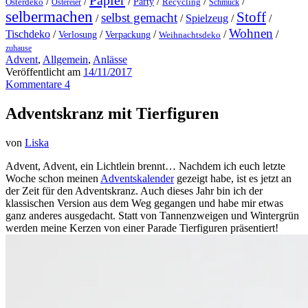
Papier
/
/
/
/
/
/
Party
Osterdeko
Ostereier
Recycling
Schmuck
selbermachen
Stoff
selbst gemacht
/
/
Spielzeug
/
/
Wohnen
Tischdeko
/
/
/
/
/
Verlosung
Verpackung
Weihnachtsdeko
zuhause
Advent
,
Allgemein
,
Anlässe
Veröffentlicht am
14/11/2017
Kommentare 4
Adventskranz mit Tierfiguren
von
Liska
Advent, Advent, ein Lichtlein brennt… Nachdem ich euch letzte
Woche schon meinen
Adventskalender
gezeigt habe, ist es jetzt an
der Zeit für den Adventskranz. Auch dieses Jahr bin ich der
klassischen Version aus dem Weg gegangen und habe mir etwas
ganz anderes ausgedacht. Statt von Tannenzweigen und Wintergrün
werden meine Kerzen von einer Parade Tierfiguren präsentiert!