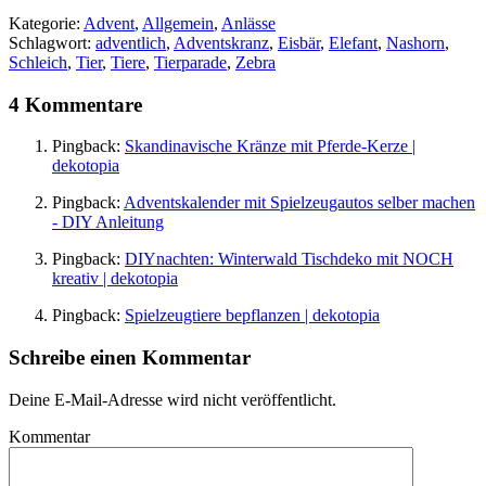
Kategorie:
Advent
,
Allgemein
,
Anlässe
Schlagwort:
adventlich
,
Adventskranz
,
Eisbär
,
Elefant
,
Nashorn
,
Schleich
,
Tier
,
Tiere
,
Tierparade
,
Zebra
4 Kommentare
Pingback:
Skandinavische Kränze mit Pferde-Kerze |
dekotopia
Pingback:
Adventskalender mit Spielzeugautos selber machen
- DIY Anleitung
Pingback:
DIYnachten: Winterwald Tischdeko mit NOCH
kreativ | dekotopia
Pingback:
Spielzeugtiere bepflanzen | dekotopia
Schreibe einen Kommentar
Deine E-Mail-Adresse wird nicht veröffentlicht.
Kommentar