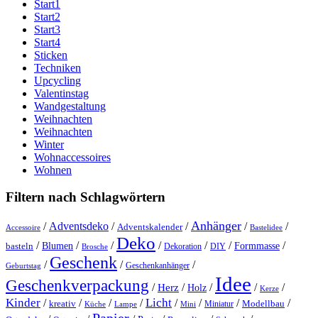
Start1
Start2
Start3
Start4
Sticken
Techniken
Upcycling
Valentinstag
Wandgestaltung
Weihnachten
Weihnachten
Winter
Wohnaccessoires
Wohnen
Filtern nach Schlagwörtern
Anhänger
/
Adventsdeko
/
/
/
/
Adventskalender
Accessoire
Bastelidee
Deko
/
/
/
/
/
/
/
Blumen
Formmasse
basteln
Dekoration
DIY
Brosche
Geschenk
/
/
/
Geschenkanhänger
Geburtstag
Idee
Geschenkverpackung
/
/
/
/
/
Herz
Holz
Kerze
Kinder
Licht
/
/
/
/
/
/
/
/
kreativ
Miniatur
Modellbau
Küche
Lampe
Mini