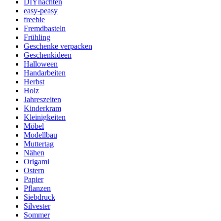
DIYnachten
easy-peasy
freebie
Fremdbasteln
Frühling
Geschenke verpacken
Geschenkideen
Halloween
Handarbeiten
Herbst
Holz
Jahreszeiten
Kinderkram
Kleinigkeiten
Möbel
Modellbau
Muttertag
Nähen
Origami
Ostern
Papier
Pflanzen
Siebdruck
Silvester
Sommer