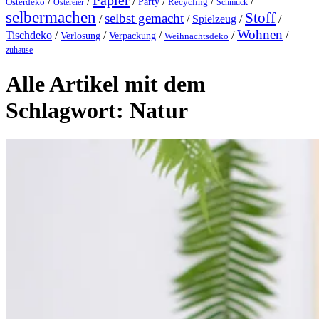
Papier
/
/
/
/
/
/
Party
Osterdeko
Ostereier
Recycling
Schmuck
selbermachen
Stoff
selbst gemacht
/
/
Spielzeug
/
/
Wohnen
Tischdeko
/
/
/
/
/
Verlosung
Verpackung
Weihnachtsdeko
zuhause
Alle Artikel mit dem
Schlagwort:
Natur