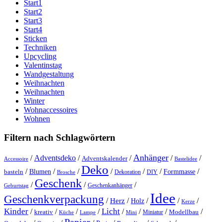
Start1
Start2
Start3
Start4
Sticken
Techniken
Upcycling
Valentinstag
Wandgestaltung
Weihnachten
Weihnachten
Winter
Wohnaccessoires
Wohnen
Filtern nach Schlagwörtern
Anhänger
/
Adventsdeko
/
/
/
/
Adventskalender
Accessoire
Bastelidee
Deko
/
/
/
/
/
/
/
Blumen
Formmasse
basteln
Dekoration
DIY
Brosche
Geschenk
/
/
/
Geschenkanhänger
Geburtstag
Idee
Geschenkverpackung
/
/
/
/
/
Herz
Holz
Kerze
Kinder
Licht
/
/
/
/
/
/
/
/
kreativ
Miniatur
Modellbau
Küche
Lampe
Mini