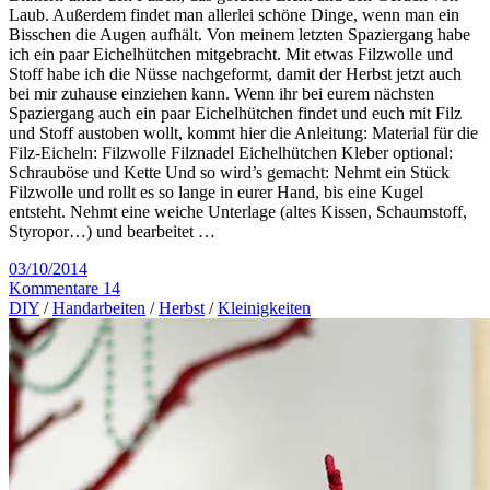
Laub. Außerdem findet man allerlei schöne Dinge, wenn man ein
Bisschen die Augen aufhält. Von meinem letzten Spaziergang habe
ich ein paar Eichelhütchen mitgebracht. Mit etwas Filzwolle und
Stoff habe ich die Nüsse nachgeformt, damit der Herbst jetzt auch
bei mir zuhause einziehen kann. Wenn ihr bei eurem nächsten
Spaziergang auch ein paar Eichelhütchen findet und euch mit Filz
und Stoff austoben wollt, kommt hier die Anleitung: Material für die
Filz-Eicheln: Filzwolle Filznadel Eichelhütchen Kleber optional:
Schrauböse und Kette Und so wird’s gemacht: Nehmt ein Stück
Filzwolle und rollt es so lange in eurer Hand, bis eine Kugel
entsteht. Nehmt eine weiche Unterlage (altes Kissen, Schaumstoff,
Styropor…) und bearbeitet …
03/10/2014
Kommentare 14
DIY
/
Handarbeiten
/
Herbst
/
Kleinigkeiten