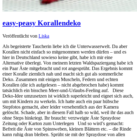
easy-peasy Korallendeko
Veröffentlicht von
Liska
Als begeisterte Taucherin liebe ich die Unterwasserwelt. Da aber
Korallen nicht einfach so mitgenommen werden dürfen – und es
hier in Deutschland sowieso keine gibt, habe ich mir eine
Alternative überlegt. Von meinem letzten Waldspaziergang habe ich
ein Paar Äste mitgebracht und rot angesprüht. Das Ergebnis kommt
einer Koralle ziemlich nah und macht sich gut als sommerliche
Deko. Zusammen mit einigen Muscheln, Federn und echten
Korallen (die ich aufgelesen – nicht abgebrochen habe) kommt
tatsächlich ein bisschen Meer-und-Urlaubs-Feeling auf. Diese
Deko-Idee umzusetzen ist wirklich superleicht und eignet sich auch,
um mit Kindern zu werkeln. Ich hatte auch ein paar hübsche
Stepfotos gemacht, aber leider versehentlich aus der Kamera
gelöscht. Schade, aber in diesem Fall halb so wild, weil ihr das auch
ohne Steps hinkriegt. Ihr braucht: verzweigte Äste Spraydose
Zeitung oder Karton zum Unterlegen Und so wird’s gemacht:
Befreit die Äste von Spinnweben, kleinen Blättern etc. – die Rinde
kann ruhig dran bleiben. Sprüht sie mit der Spraydose von allen