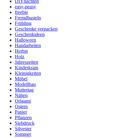
DIYnachten
easy-peasy
freebie
Fremdbasteln
Frühling
Geschenke verpacken
Geschenkideen
Halloween
Handarbeiten
Herbst
Holz
Jahreszeiten
Kinderkram
Kleinigkeiten
Möbel
Modellbau
Muttertag
Nähen
Origami
Ostern
Papier
Pflanzen
Siebdruck
Silvester
Sommer