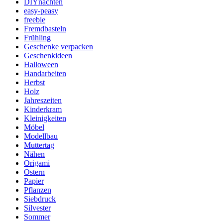
DIYnachten
easy-peasy
freebie
Fremdbasteln
Frühling
Geschenke verpacken
Geschenkideen
Halloween
Handarbeiten
Herbst
Holz
Jahreszeiten
Kinderkram
Kleinigkeiten
Möbel
Modellbau
Muttertag
Nähen
Origami
Ostern
Papier
Pflanzen
Siebdruck
Silvester
Sommer