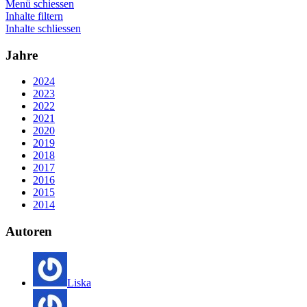
Menü schiessen
Inhalte filtern
Inhalte schliessen
Jahre
2024
2023
2022
2021
2020
2019
2018
2017
2016
2015
2014
Autoren
Liska