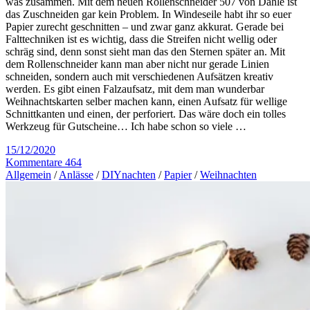
was zusammen. Mit dem neuen Rollenschneider 507 von Dahle ist
das Zuschneiden gar kein Problem. In Windeseile habt ihr so euer
Papier zurecht geschnitten – und zwar ganz akkurat. Gerade bei
Falttechniken ist es wichtig, dass die Streifen nicht wellig oder
schräg sind, denn sonst sieht man das den Sternen später an. Mit
dem Rollenschneider kann man aber nicht nur gerade Linien
schneiden, sondern auch mit verschiedenen Aufsätzen kreativ
werden. Es gibt einen Falzaufsatz, mit dem man wunderbar
Weihnachtskarten selber machen kann, einen Aufsatz für wellige
Schnittkanten und einen, der perforiert. Das wäre doch ein tolles
Werkzeug für Gutscheine… Ich habe schon so viele …
15/12/2020
Kommentare 464
Allgemein
/
Anlässe
/
DIYnachten
/
Papier
/
Weihnachten