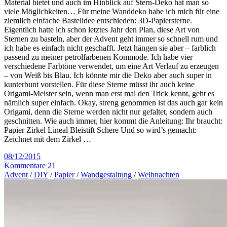
Material bietet und auch im Hinblick auf Stern-Deko hat man so
viele Möglichkeiten… Für meine Wanddeko habe ich mich für eine
ziemlich einfache Bastelidee entschieden: 3D-Papiersterne.
Eigentlich hatte ich schon letztes Jahr den Plan, diese Art von
Sternen zu basteln, aber der Advent geht immer so schnell rum und
ich habe es einfach nicht geschafft. Jetzt hängen sie aber – farblich
passend zu meiner petrolfarbenen Kommode. Ich habe vier
verschiedene Farbtöne verwendet, um eine Art Verlauf zu erzeugen
– von Weiß bis Blau. Ich könnte mir die Deko aber auch super in
kunterbunt vorstellen. Für diese Sterne müsst ihr auch keine
Origami-Meister sein, wenn man erst mal den Trick kennt, geht es
nämlich super einfach. Okay, streng genommen ist das auch gar kein
Origami, denn die Sterne werden nicht nur gefaltet, sondern auch
geschnitten. Wie auch immer, hier kommt die Anleitung: Ihr braucht:
Papier Zirkel Lineal Bleistift Schere Und so wird’s gemacht:
Zeichnet mit dem Zirkel …
08/12/2015
Kommentare 21
Advent
/
DIY
/
Papier
/
Wandgestaltung
/
Weihnachten