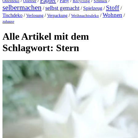
Papier
/
/
/
/
/
/
Party
Osterdeko
Ostereier
Recycling
Schmuck
selbermachen
Stoff
selbst gemacht
/
/
Spielzeug
/
/
Wohnen
Tischdeko
/
/
/
/
/
Verlosung
Verpackung
Weihnachtsdeko
zuhause
Alle Artikel mit dem
Schlagwort:
Stern