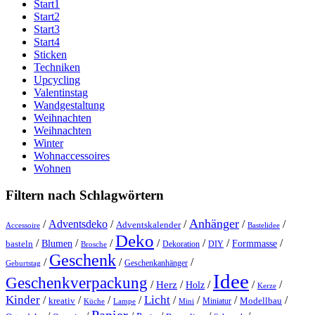
Start1
Start2
Start3
Start4
Sticken
Techniken
Upcycling
Valentinstag
Wandgestaltung
Weihnachten
Weihnachten
Winter
Wohnaccessoires
Wohnen
Filtern nach Schlagwörtern
Anhänger
/
Adventsdeko
/
/
/
/
Adventskalender
Accessoire
Bastelidee
Deko
/
/
/
/
/
/
/
Blumen
Formmasse
basteln
Dekoration
DIY
Brosche
Geschenk
/
/
/
Geschenkanhänger
Geburtstag
Idee
Geschenkverpackung
/
/
/
/
/
Herz
Holz
Kerze
Kinder
Licht
/
/
/
/
/
/
/
/
kreativ
Miniatur
Modellbau
Küche
Lampe
Mini