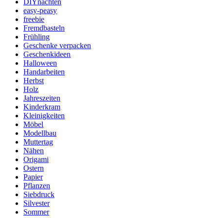
DIYnachten
easy-peasy
freebie
Fremdbasteln
Frühling
Geschenke verpacken
Geschenkideen
Halloween
Handarbeiten
Herbst
Holz
Jahreszeiten
Kinderkram
Kleinigkeiten
Möbel
Modellbau
Muttertag
Nähen
Origami
Ostern
Papier
Pflanzen
Siebdruck
Silvester
Sommer