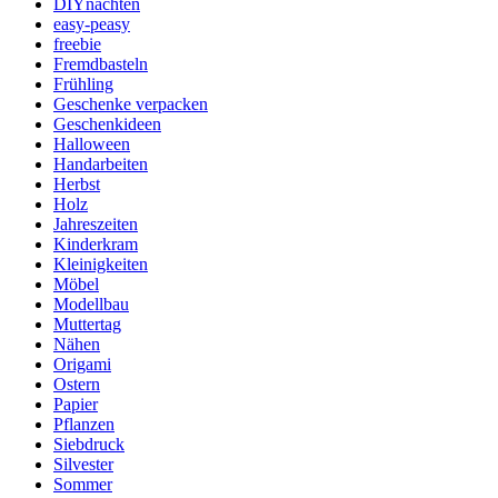
DIYnachten
easy-peasy
freebie
Fremdbasteln
Frühling
Geschenke verpacken
Geschenkideen
Halloween
Handarbeiten
Herbst
Holz
Jahreszeiten
Kinderkram
Kleinigkeiten
Möbel
Modellbau
Muttertag
Nähen
Origami
Ostern
Papier
Pflanzen
Siebdruck
Silvester
Sommer