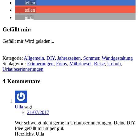
teilen
teilen
info
Gefällt mir:
Gefällt mir
Wird geladen...
Kategorie:
Allgemein
,
DIY
,
Jahreszeiten
,
Sommer
,
Wandgestaltung
Schlagwort:
Erinnerungen
,
Fotos
,
Mitbringsel
,
Reise
,
Urlaub
,
Urlaubserinnerungen
4 Kommentare
Ulla
sagt
21/07/2017
Wer schwelgt nicht gerne in Urlaubserinnerungen. Deine DIY
Idee gefällt mir super gut.
Herzlichst Ulla