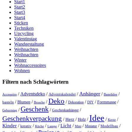
Start1
Start2
Start3
Start4
Sticken
Techniken
Upcycling
Valentinstag
Wandgestaltung
Weihnachten
Weihnachten
Winter
Wohnaccessoires
Wohnen
Filtern nach Schlagwörtern
Anhänger
/
Adventsdeko
/
/
/
/
Adventskalender
Accessoire
Bastelidee
Deko
/
/
/
/
/
/
/
Blumen
Formmasse
basteln
Dekoration
DIY
Brosche
Geschenk
/
/
/
Geschenkanhänger
Geburtstag
Idee
Geschenkverpackung
/
/
/
/
/
Herz
Holz
Kerze
Kinder
Licht
/
/
/
/
/
/
/
/
kreativ
Miniatur
Modellbau
Küche
Lampe
Mini