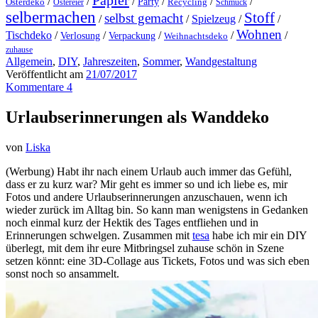
Papier
/
/
/
/
/
/
Party
Osterdeko
Ostereier
Recycling
Schmuck
selbermachen
Stoff
selbst gemacht
/
/
Spielzeug
/
/
Wohnen
Tischdeko
/
/
/
/
/
Verlosung
Verpackung
Weihnachtsdeko
zuhause
Allgemein
,
DIY
,
Jahreszeiten
,
Sommer
,
Wandgestaltung
Veröffentlicht am
21/07/2017
Kommentare 4
Urlaubserinnerungen als Wanddeko
von
Liska
(Werbung) Habt ihr nach einem Urlaub auch immer das Gefühl,
dass er zu kurz war? Mir geht es immer so und ich liebe es, mir
Fotos und andere Urlaubserinnerungen anzuschauen, wenn ich
wieder zurück im Alltag bin. So kann man wenigstens in Gedanken
noch einmal kurz der Hektik des Tages entfliehen und in
Erinnerungen schwelgen. Zusammen mit
tesa
habe ich mir ein DIY
überlegt, mit dem ihr eure Mitbringsel zuhause schön in Szene
setzen könnt: eine 3D-Collage aus Tickets, Fotos und was sich eben
sonst noch so ansammelt.