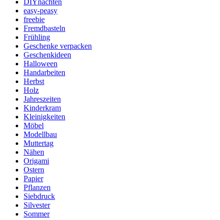
DIYnachten
easy-peasy
freebie
Fremdbasteln
Frühling
Geschenke verpacken
Geschenkideen
Halloween
Handarbeiten
Herbst
Holz
Jahreszeiten
Kinderkram
Kleinigkeiten
Möbel
Modellbau
Muttertag
Nähen
Origami
Ostern
Papier
Pflanzen
Siebdruck
Silvester
Sommer