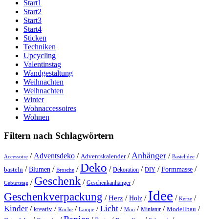
Start1
Start2
Start3
Start4
Sticken
Techniken
Upcycling
Valentinstag
Wandgestaltung
Weihnachten
Weihnachten
Winter
Wohnaccessoires
Wohnen
Filtern nach Schlagwörtern
Anhänger
/
Adventsdeko
/
/
/
/
Adventskalender
Accessoire
Bastelidee
Deko
/
/
/
/
/
/
/
Blumen
Formmasse
basteln
Dekoration
DIY
Brosche
Geschenk
/
/
/
Geschenkanhänger
Geburtstag
Idee
Geschenkverpackung
/
/
/
/
/
Herz
Holz
Kerze
Kinder
Licht
/
/
/
/
/
/
/
/
kreativ
Miniatur
Modellbau
Küche
Lampe
Mini