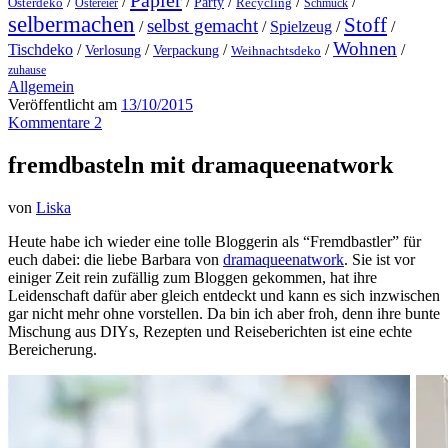
Papier
/
/
/
/
/
/
Party
Osterdeko
Ostereier
Recycling
Schmuck
selbermachen
Stoff
selbst gemacht
/
/
Spielzeug
/
/
Wohnen
Tischdeko
/
/
/
/
/
Verlosung
Verpackung
Weihnachtsdeko
zuhause
Allgemein
Veröffentlicht am
13/10/2015
Kommentare 2
fremdbasteln mit dramaqueenatwork
von
Liska
Heute habe ich wieder eine tolle Bloggerin als “Fremdbastler” für
euch dabei: die liebe Barbara von
dramaqueenatwork
. Sie ist vor
einiger Zeit rein zufällig zum Bloggen gekommen, hat ihre
Leidenschaft dafür aber gleich entdeckt und kann es sich inzwischen
gar nicht mehr ohne vorstellen. Da bin ich aber froh, denn ihre bunte
Mischung aus DIYs, Rezepten und Reiseberichten ist eine echte
Bereicherung.