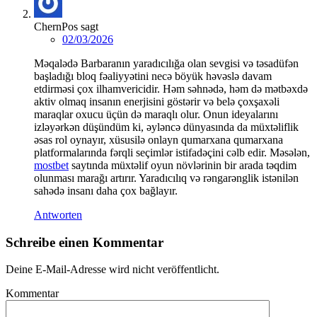
ChernPos
sagt
02/03/2026
Məqalədə Barbaranın yaradıcılığa olan sevgisi və təsadüfən
başladığı bloq fəaliyyətini necə böyük həvəslə davam
etdirməsi çox ilhamvericidir. Həm səhnədə, həm də mətbəxdə
aktiv olmaq insanın enerjisini göstərir və belə çoxşaxəli
maraqlar oxucu üçün də maraqlı olur. Onun ideyalarını
izləyərkən düşündüm ki, əyləncə dünyasında da müxtəliflik
əsas rol oynayır, xüsusilə onlayn qumarxana qumarxana
platformalarında fərqli seçimlər istifadəçini cəlb edir. Məsələn,
mostbet
saytında müxtəlif oyun növlərinin bir arada təqdim
olunması marağı artırır. Yaradıcılıq və rəngarənglik istənilən
sahədə insanı daha çox bağlayır.
Antworten
Schreibe einen Kommentar
Deine E-Mail-Adresse wird nicht veröffentlicht.
Kommentar