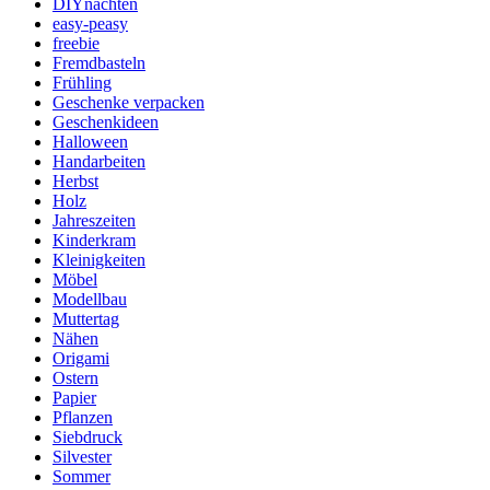
DIYnachten
easy-peasy
freebie
Fremdbasteln
Frühling
Geschenke verpacken
Geschenkideen
Halloween
Handarbeiten
Herbst
Holz
Jahreszeiten
Kinderkram
Kleinigkeiten
Möbel
Modellbau
Muttertag
Nähen
Origami
Ostern
Papier
Pflanzen
Siebdruck
Silvester
Sommer