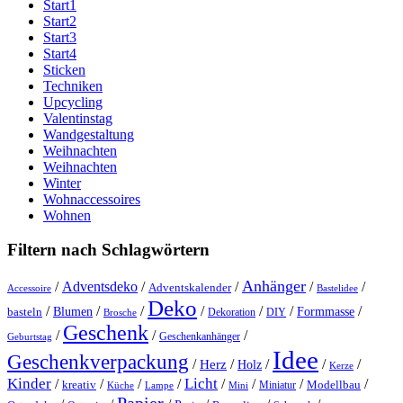
Start1
Start2
Start3
Start4
Sticken
Techniken
Upcycling
Valentinstag
Wandgestaltung
Weihnachten
Weihnachten
Winter
Wohnaccessoires
Wohnen
Filtern nach Schlagwörtern
Anhänger
/
Adventsdeko
/
/
/
/
Adventskalender
Accessoire
Bastelidee
Deko
/
/
/
/
/
/
/
Blumen
Formmasse
basteln
Dekoration
DIY
Brosche
Geschenk
/
/
/
Geschenkanhänger
Geburtstag
Idee
Geschenkverpackung
/
/
/
/
/
Herz
Holz
Kerze
Kinder
Licht
/
/
/
/
/
/
/
/
kreativ
Miniatur
Modellbau
Küche
Lampe
Mini