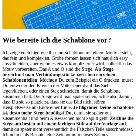
Wie bereite ich die Schablone vor?
Ich zeige euch hier, wie ihr eine Schablone mit einem Motiv erstellt,
das fein und komplex ist. Grobe formen lassen sich natürlich easy
ausschneiden, aber wenn es etwas komplizierter wird, solltet ihr das
Motiv vorbereiten. Das A und O sind die Stege.
Als Stege
bezeichnet man Verbindungsstücke zwischen einzelnen
Schablonenteilen
. Möchtest Du zum Beispiel ein O drucken, musst
Du entweder den Kreis in der Mitte seperat auf das Sieb
legen/kleben, oder einen Steg schneiden, damit die Schablone
zusammen hält. Die Stege wird man später sehen, achte also darauf,
dass Du sie so platzierst, dass sie das Bild nicht stören.
Beispielsweise am Ende einer Linie.
Je filigraner Deine Schablone
ist, desto mehr Stege benötigst Du
, damit sie später gut
zusammenhält und beim Auswaschen nicht kaputt geht.
Zeichne die
Stege am besten mit einem farbigen Stift auf der Vorlage auf
,
damit du später nicht versehentlich die Falschen Teile ausschneidest.
Ich nehme als Beispiel eine Zeichnung meinses Sohnes.