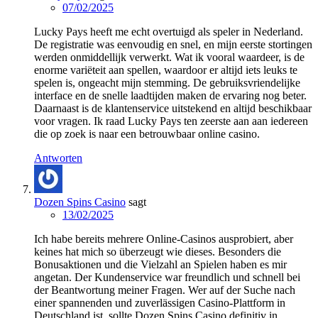
07/02/2025
Lucky Pays heeft me echt overtuigd als speler in Nederland.
De registratie was eenvoudig en snel, en mijn eerste stortingen
werden onmiddellijk verwerkt. Wat ik vooral waardeer, is de
enorme variëteit aan spellen, waardoor er altijd iets leuks te
spelen is, ongeacht mijn stemming. De gebruiksvriendelijke
interface en de snelle laadtijden maken de ervaring nog beter.
Daarnaast is de klantenservice uitstekend en altijd beschikbaar
voor vragen. Ik raad Lucky Pays ten zeerste aan aan iedereen
die op zoek is naar een betrouwbaar online casino.
Antworten
Dozen Spins Casino
sagt
13/02/2025
Ich habe bereits mehrere Online-Casinos ausprobiert, aber
keines hat mich so überzeugt wie dieses. Besonders die
Bonusaktionen und die Vielzahl an Spielen haben es mir
angetan. Der Kundenservice war freundlich und schnell bei
der Beantwortung meiner Fragen. Wer auf der Suche nach
einer spannenden und zuverlässigen Casino-Plattform in
Deutschland ist, sollte Dozen Spins Casino definitiv in