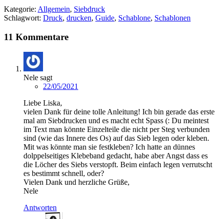
Kategorie:
Allgemein
,
Siebdruck
Schlagwort:
Druck
,
drucken
,
Guide
,
Schablone
,
Schablonen
11 Kommentare
Nele
sagt
22/05/2021
Liebe Liska,
vielen Dank für deine tolle Anleitung! Ich bin gerade das erste
mal am Siebdrucken und es macht echt Spass (: Du meintest
im Text man könnte Einzelteile die nicht per Steg verbunden
sind (wie das Innere des Os) auf das Sieb legen oder kleben.
Mit was könnte man sie festkleben? Ich hatte an dünnes
dolppelseitiges Klebeband gedacht, habe aber Angst dass es
die Löcher des Siebs verstopft. Beim einfach legen verrutscht
es bestimmt schnell, oder?
Vielen Dank und herzliche Grüße,
Nele
Antworten