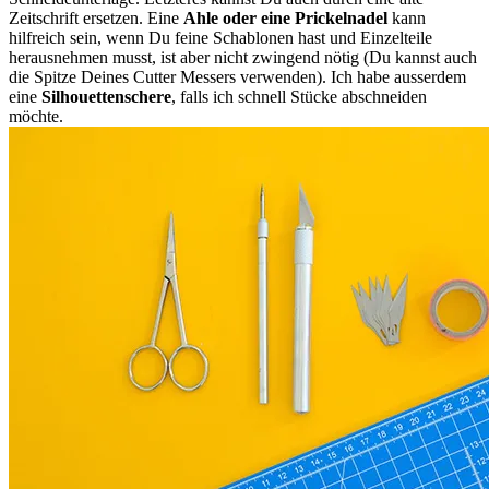
Zeitschrift ersetzen. Eine
Ahle oder eine Prickelnadel
kann
hilfreich sein, wenn Du feine Schablonen hast und Einzelteile
herausnehmen musst, ist aber nicht zwingend nötig (Du kannst auch
die Spitze Deines Cutter Messers verwenden). Ich habe ausserdem
eine
Silhouettenschere
, falls ich schnell Stücke abschneiden
möchte.