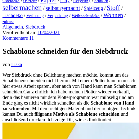
Papier
/
/
/
/
/
/
Party
Osterdeko
Ostereier
Recycling
Schmuck
selbermachen
Stoff
selbst gemacht
/
/
Spielzeug
/
/
Wohnen
Tischdeko
/
/
/
/
/
Verlosung
Verpackung
Weihnachtsdeko
zuhause
Allgemein
,
Siebdruck
Veröffentlicht am
10/04/2021
Kommentare 11
Schablone schneiden für den Siebdruck
von
Liska
Wer Siebdruck ohne Belichtung machen möchte, kommt um das
Schablonenschneiden nicht herum. Mit einem Plotter kann man sich
hier etwas Arbeit sparen, aber auch von Hand kann man Schablonen
schneiden.Ganz ehrlich: ich habe meinen Plotter wieder verkauft,
denn das hantieren mit dem Plotterprogramm war mühselig und am
Ende ging es nicht wirklich schneller, als die
Schablone von Hand
zu schneiden
. Mit dem richtigen Material und der richtigen Technik
kannst Du auch
filigrane Motive als Schablone schneiden
und
anschließend drucken. Ich zeige Dir, wie es funktioniert.