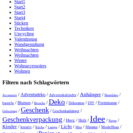
Start1
Start2
Start3
Start4
Sticken
Techniken
Upcycling
Valentinstag
Wandgestaltung
Weihnachten
Weihnachten
Winter
Wohnaccessoires
Wohnen
Filtern nach Schlagwörtern
Anhänger
/
Adventsdeko
/
/
/
/
Adventskalender
Accessoire
Bastelidee
Deko
/
/
/
/
/
/
/
Blumen
Formmasse
basteln
Dekoration
DIY
Brosche
Geschenk
/
/
/
Geschenkanhänger
Geburtstag
Idee
Geschenkverpackung
/
/
/
/
/
Herz
Holz
Kerze
Kinder
Licht
/
/
/
/
/
/
/
/
kreativ
Miniatur
Modellbau
Küche
Lampe
Mini