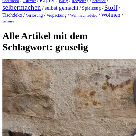
Papier
/
/
/
/
/
/
Party
Osterdeko
Ostereier
Recycling
Schmuck
selbermachen
Stoff
selbst gemacht
/
/
Spielzeug
/
/
Wohnen
Tischdeko
/
/
/
/
/
Verlosung
Verpackung
Weihnachtsdeko
zuhause
Alle Artikel mit dem
Schlagwort:
gruselig