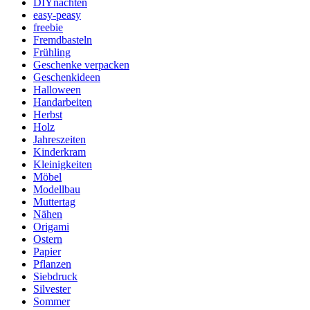
DIYnachten
easy-peasy
freebie
Fremdbasteln
Frühling
Geschenke verpacken
Geschenkideen
Halloween
Handarbeiten
Herbst
Holz
Jahreszeiten
Kinderkram
Kleinigkeiten
Möbel
Modellbau
Muttertag
Nähen
Origami
Ostern
Papier
Pflanzen
Siebdruck
Silvester
Sommer