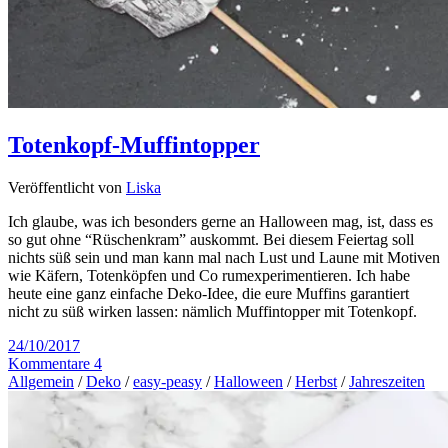
Totenkopf-Muffintopper
Veröffentlicht von
Liska
Ich glaube, was ich besonders gerne an Halloween mag, ist, dass es
so gut ohne “Rüschenkram” auskommt. Bei diesem Feiertag soll
nichts süß sein und man kann mal nach Lust und Laune mit Motiven
wie Käfern, Totenköpfen und Co rumexperimentieren. Ich habe
heute eine ganz einfache Deko-Idee, die eure Muffins garantiert
nicht zu süß wirken lassen: nämlich Muffintopper mit Totenkopf.
24/10/2017
Kommentare 4
Allgemein
/
Deko
/
easy-peasy
/
Halloween
/
Herbst
/
Jahreszeiten