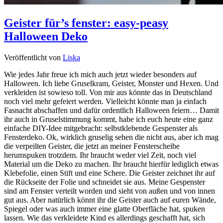
Geister für’s fenster: easy-peasy
Halloween Deko
Veröffentlicht von
Liska
Wie jedes Jahr freue ich mich auch jetzt wieder besonders auf
Halloween. Ich liebe Gruselkram, Geister, Monster und Hexen. Und
verkleiden ist sowieso toll. Von mir aus könnte das in Deutschland
noch viel mehr gefeiert werden. Vielleicht könnte man ja einfach
Fasnacht abschaffen und dafür ordentlich Halloween feiern… Damit
ihr auch in Gruselstimmung kommt, habe ich euch heute eine ganz
einfache DIY-Idee mitgebracht: selbstklebende Gespenster als
Fensterdeko. Ok, wirklich gruselig sehen die nicht aus, aber ich mag
die verpeilten Geister, die jetzt an meiner Fensterscheibe
herumspuken trotzdem. Ihr braucht weder viel Zeit, noch viel
Material um die Deko zu machen. Ihr braucht hierfür lediglich etwas
Klebefolie, einen Stift und eine Schere. Die Geister zeichnet ihr auf
die Rückseite der Folie und schneidet sie aus. Meine Gespenster
sind am Fenster verteilt worden und sieht von außen und von innen
gut aus. Aber natürlich könnt ihr die Geister auch auf euren Wände,
Spiegel oder was auch immer eine glatte Oberfläche hat, spuken
lassen. Wie das verkleidete Kind es allerdings geschafft hat, sich