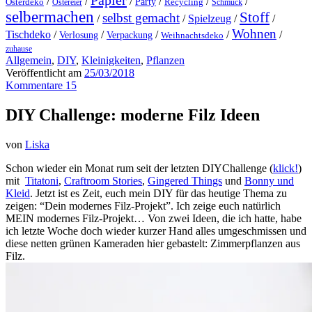
Papier
/
/
/
/
/
/
Party
Osterdeko
Ostereier
Recycling
Schmuck
selbermachen
Stoff
selbst gemacht
/
/
Spielzeug
/
/
Wohnen
Tischdeko
/
/
/
/
/
Verlosung
Verpackung
Weihnachtsdeko
zuhause
Allgemein
,
DIY
,
Kleinigkeiten
,
Pflanzen
Veröffentlicht am
25/03/2018
Kommentare 15
DIY Challenge: moderne Filz Ideen
von
Liska
Schon wieder ein Monat rum seit der letzten DIYChallenge (
klick!
)
mit
Titatoni
,
Craftroom Stories
,
Gingered Things
und
Bonny und
Kleid
. Jetzt ist es Zeit, euch mein DIY für das heutige Thema zu
zeigen: “Dein modernes Filz-Projekt”. Ich zeige euch natürlich
MEIN modernes Filz-Projekt… Von zwei Ideen, die ich hatte, habe
ich letzte Woche doch wieder kurzer Hand alles umgeschmissen und
diese netten grünen Kameraden hier gebastelt: Zimmerpflanzen aus
Filz.