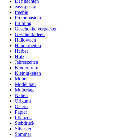
DIYnachten
easy-peasy
freebie
Fremdbasteln
Frühling
Geschenke verpacken
Geschenkideen
Halloween
Handarbeiten
Herbst
Holz
Jahreszeiten
Kinderkram
Kleinigkeiten
Möbel
Modellbau
Muttertag
Nähen
Origami
Ostern
Papier
Pflanzen
Siebdruck
Silvester
Sommer