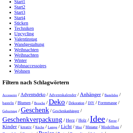
Start1
Start2
Start3
Start4
Sticken
Techniken
Upcycling
Valentinstag
Wandgestaltung
Weihnachten
Weihnachten
Winter
Wohnaccessoires
Wohnen
Filtern nach Schlagwörtern
Anhänger
/
Adventsdeko
/
/
/
/
Adventskalender
Accessoire
Bastelidee
Deko
/
/
/
/
/
/
/
Blumen
Formmasse
basteln
Dekoration
DIY
Brosche
Geschenk
/
/
/
Geschenkanhänger
Geburtstag
Idee
Geschenkverpackung
/
/
/
/
/
Herz
Holz
Kerze
Kinder
Licht
/
/
/
/
/
/
/
/
kreativ
Miniatur
Modellbau
Küche
Lampe
Mini