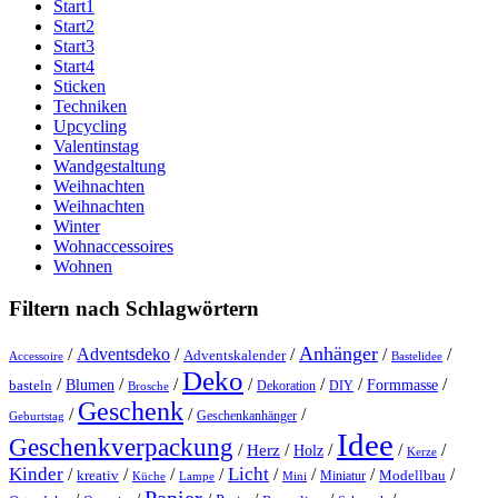
Start1
Start2
Start3
Start4
Sticken
Techniken
Upcycling
Valentinstag
Wandgestaltung
Weihnachten
Weihnachten
Winter
Wohnaccessoires
Wohnen
Filtern nach Schlagwörtern
Anhänger
/
Adventsdeko
/
/
/
/
Adventskalender
Accessoire
Bastelidee
Deko
/
/
/
/
/
/
/
Blumen
Formmasse
basteln
Dekoration
DIY
Brosche
Geschenk
/
/
/
Geschenkanhänger
Geburtstag
Idee
Geschenkverpackung
/
/
/
/
/
Herz
Holz
Kerze
Kinder
Licht
/
/
/
/
/
/
/
/
kreativ
Miniatur
Modellbau
Küche
Lampe
Mini