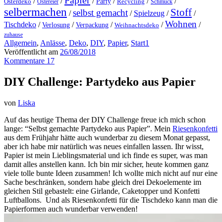
Papier
/
/
/
/
/
/
Party
Osterdeko
Ostereier
Recycling
Schmuck
selbermachen
Stoff
selbst gemacht
/
/
Spielzeug
/
/
Wohnen
Tischdeko
/
/
/
/
/
Verlosung
Verpackung
Weihnachtsdeko
zuhause
Allgemein
,
Anlässe
,
Deko
,
DIY
,
Papier
,
Start1
Veröffentlicht am
26/08/2018
Kommentare 17
DIY Challenge: Partydeko aus Papier
von
Liska
Auf das heutige Thema der DIY Challenge freue ich mich schon
lange: “Selbst gemachte Partydeko aus Papier”. Mein
Riesenkonfetti
aus dem Frühjahr hätte auch wunderbar zu diesem Monat gepasst,
aber ich habe mir natürlich was neues einfallen lassen. Ihr wisst,
Papier ist mein Lieblingsmaterial und ich finde es super, was man
damit alles anstellen kann. Ich bin mir sicher, heute kommen ganz
viele tolle bunte Ideen zusammen! Ich wollte mich nicht auf nur eine
Sache beschränken, sondern habe gleich drei Dekoelemente im
gleichen Stil gebastelt: eine Girlande, Caketopper und Konfetti
Luftballons. Und als Riesenkonfetti für die Tischdeko kann man die
Papierformen auch wunderbar verwenden!