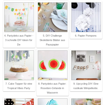
4. Partydeko aus Papier -
5. DIY Challenge
6. Papier Pompons
3 schnelle DIY Ideen für
Skelettierte Blätter aus
De
Pauspapier
7. Cake Topper für eine
8. Partydeko aus Papier:
9. Upcycling DIY: Eine
Tropical Vibes Party
Rosetten-Girlande in
rustikale Wimpelkette.
Wasserm