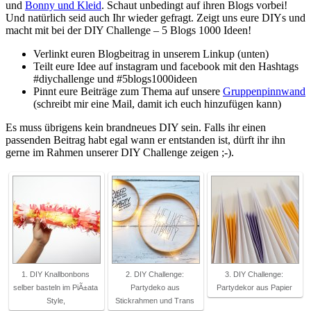
und
Bonny und Kleid
. Schaut unbedingt auf ihren Blogs vorbei!
Und natürlich seid auch Ihr wieder gefragt. Zeigt uns eure DIYs und
macht mit bei der DIY Challenge – 5 Blogs 1000 Ideen!
Verlinkt euren Blogbeitrag in unserem Linkup (unten)
Teilt eure Idee auf instagram und facebook mit den Hashtags
#diychallenge und #5blogs1000ideen
Pinnt eure Beiträge zum Thema auf unsere
Gruppenpinnwand
(schreibt mir eine Mail, damit ich euch hinzufügen kann)
Es muss übrigens kein brandneues DIY sein. Falls ihr einen
passenden Beitrag habt egal wann er entstanden ist, dürft ihr ihn
gerne im Rahmen unserer DIY Challenge zeigen ;-).
1. DIY Knallbonbons
2. DIY Challenge:
3. DIY Challenge:
selber basteln im PiÃ±ata
Partydeko aus
Partydekor aus Papier
Style,
Stickrahmen und Trans