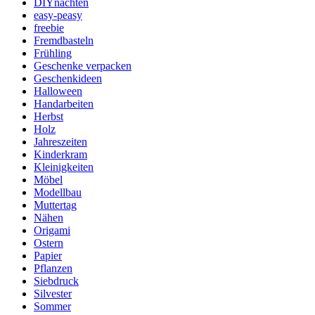
DIYnachten
easy-peasy
freebie
Fremdbasteln
Frühling
Geschenke verpacken
Geschenkideen
Halloween
Handarbeiten
Herbst
Holz
Jahreszeiten
Kinderkram
Kleinigkeiten
Möbel
Modellbau
Muttertag
Nähen
Origami
Ostern
Papier
Pflanzen
Siebdruck
Silvester
Sommer